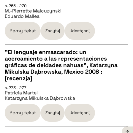
CZYSTY TEKST
s. 265 - 270
M.-Pierrette Malcuzynski
Eduardo Mallea
pobierz cytat
Pełny tekst
Zacytuj
Udostępnij
BIBTEX
"El lenguaje enmascarado: un
pobierz cytat
acercamiento a las representaciones
CZYSTY TEKST
gráficas de deidades nahuas", Katarzyna
Mikulska Dąbrowska, Mexico 2008 :
[recenzja]
pobierz cytat
s. 273 - 277
Patricia Martel
Katarzyna Mikulska Dąbrowska
BIBTEX
Pełny tekst
Zacytuj
Udostępnij
pobierz cytat