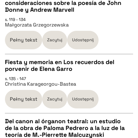
consideraciones sobre la poesía de John
pobierz cytat
CZYSTY TEKST
Donne y Andrew Marvell
s. 119 - 134
Małgorzata Grzegorzewska
pobierz cytat
Pełny tekst
Zacytuj
Udostępnij
BIBTEX
Fiesta y memoria en Los recuerdos del
pobierz cytat
porvenir de Elena Garro
CZYSTY TEKST
s. 135 - 147
Christina Karageorgou-Bastea
pobierz cytat
Pełny tekst
Zacytuj
Udostępnij
BIBTEX
Del canon al órganon teatral: un estudio
de la obra de Paloma Pedrero a la luz de la
pobierz cytat
CZYSTY TEKST
teoría de M.-Pierrette Malcuzynski