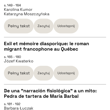
s. 149 - 164
Karolina Kumor
pobierz cytat
Katarzyna Moszczyńska
BIBTEX
Pełny tekst
Zacytuj
Udostępnij
pobierz cytat
Exil et mémoire diasporique: le roman
migrant francophone au Québec
CZYSTY TEKST
s. 165 - 180
Józef Kwaterko
pobierz cytat
Pełny tekst
Zacytuj
Udostępnij
BIBTEX
De una "narración fisiológica" a un mito:
Pedra de tartera de Maria Barbal
pobierz cytat
CZYSTY TEKST
s. 181 - 192
Barbara Łuczak