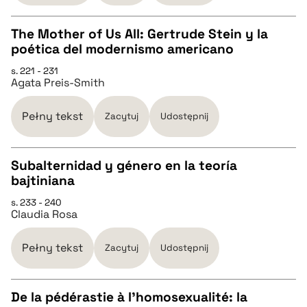
BIBTEX
The Mother of Us All: Gertrude Stein y la
poética del modernismo americano
pobierz cytat
CZYSTY TEKST
s. 221 - 231
Agata Preis-Smith
pobierz cytat
Pełny tekst
Zacytuj
Udostępnij
BIBTEX
Subalternidad y género en la teoría
bajtiniana
pobierz cytat
CZYSTY TEKST
s. 233 - 240
Claudia Rosa
pobierz cytat
Pełny tekst
Zacytuj
Udostępnij
BIBTEX
De la pédérastie à l’homosexualité: la