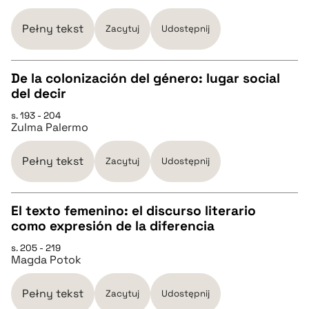
pobierz cytat
Pełny tekst
Zacytuj
Udostępnij
BIBTEX
De la colonización del género: lugar social
del decir
pobierz cytat
CZYSTY TEKST
s. 193 - 204
Zulma Palermo
pobierz cytat
Pełny tekst
Zacytuj
Udostępnij
BIBTEX
El texto femenino: el discurso literario
como expresión de la diferencia
pobierz cytat
CZYSTY TEKST
s. 205 - 219
Magda Potok
pobierz cytat
Pełny tekst
Zacytuj
Udostępnij