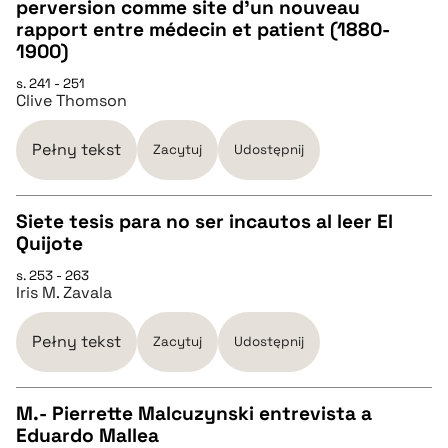
perversion comme site d’un nouveau
pobierz cytat
CZYSTY TEKST
rapport entre médecin et patient (1880-
1900)
pobierz cytat
s. 241 - 251
Clive Thomson
BIBTEX
Pełny tekst
Zacytuj
Udostępnij
pobierz cytat
Siete tesis para no ser incautos al leer El
Quijote
CZYSTY TEKST
s. 253 - 263
Iris M. Zavala
pobierz cytat
Pełny tekst
Zacytuj
Udostępnij
BIBTEX
M.- Pierrette Malcuzynski entrevista a
Eduardo Mallea
pobierz cytat