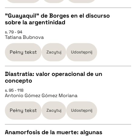
BIBTEX
"Guayaquil" de Borges en el discurso
sobre la argentinidad
pobierz cytat
CZYSTY TEKST
s. 79 - 94
Tatiana Bubnova
pobierz cytat
Pełny tekst
Zacytuj
Udostępnij
BIBTEX
Diastratía: valor operacional de un
concepto
pobierz cytat
CZYSTY TEKST
s. 95 - 118
Antonio Gómez Gómez Moriana
pobierz cytat
Pełny tekst
Zacytuj
Udostępnij
BIBTEX
Anamorfosis de la muerte: algunas