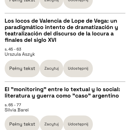
BIBTEX
Los locos de Valencia de Lope de Vega: un
paradigmático intento de dramatización y
pobierz cytat
CZYSTY TEKST
teatralización del discurso de la locura a
finales del siglo XVI
pobierz cytat
s. 45 - 63
Urszula Aszyk
BIBTEX
Pełny tekst
Zacytuj
Udostępnij
pobierz cytat
El "monitoring" entre lo textual y lo social:
literatura y guerra como "caso" argentino
CZYSTY TEKST
s. 65 - 77
Silvia Barei
pobierz cytat
Pełny tekst
Zacytuj
Udostępnij