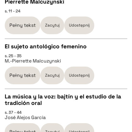
Pierrette Malcuzynski
CZYSTY TEKST
s. 11 - 24
pobierz cytat
Pełny tekst
Zacytuj
Udostępnij
BIBTEX
El sujeto antológico femenino
s. 25 - 35
CZYSTY TEKST
pobierz cytat
M.-Pierrette Malcuzynski
pobierz cytat
Pełny tekst
Zacytuj
Udostępnij
BIBTEX
La música y la voz: bajtín y el estudio de la
tradición oral
CZYSTY TEKST
pobierz cytat
s. 37 - 44
José Alejos García
pobierz cytat
Pełny tekst
Zacytuj
Udostępnij