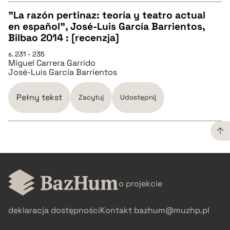
pobierz cytat
"La razón pertinaz: teoría y teatro actual
en español", José-Luis García Barrientos,
CZYSTY TEKST
Bilbao 2014 : [recenzja]
s. 231 - 235
Miguel Carrera Garrido
pobierz cytat
José-Luis García Barrientos
BIBTEX
Pełny tekst
Zacytuj
Udostępnij
pobierz cytat
CZYSTY TEKST
o projekcie
pobierz cytat
deklaracja dostępności
Kontakt
bazhum@muzhp.pl
BIBTEX