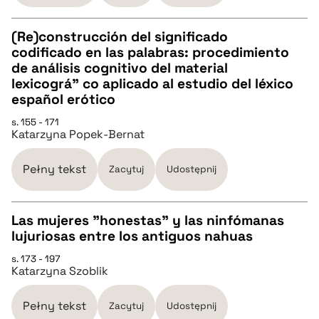
pobierz cytat
(Re)construcción del significado
codificado en las palabras: procedimiento
CZYSTY TEKST
de análisis cognitivo del material
lexicográ” co aplicado al estudio del léxico
español erótico
pobierz cytat
s. 155 - 171
Katarzyna Popek-Bernat
BIBTEX
Pełny tekst
Zacytuj
Udostępnij
pobierz cytat
Las mujeres "honestas" y las ninfómanas
lujuriosas entre los antiguos nahuas
CZYSTY TEKST
s. 173 - 197
Katarzyna Szoblik
pobierz cytat
Pełny tekst
Zacytuj
Udostępnij