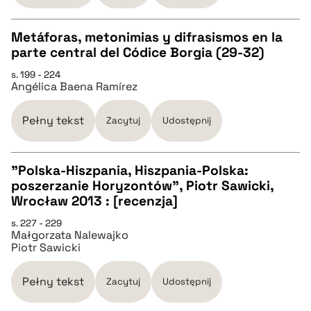
BIBTEX
Metáforas, metonimias y difrasismos en la
parte central del Códice Borgia (29-32)
pobierz cytat
CZYSTY TEKST
s. 199 - 224
Angélica Baena Ramírez
pobierz cytat
Pełny tekst
Zacytuj
Udostępnij
BIBTEX
"Polska-Hiszpania, Hiszpania-Polska:
poszerzanie Horyzontów", Piotr Sawicki,
pobierz cytat
CZYSTY TEKST
Wrocław 2013 : [recenzja]
s. 227 - 229
Małgorzata Nalewajko
pobierz cytat
Piotr Sawicki
BIBTEX
Pełny tekst
Zacytuj
Udostępnij