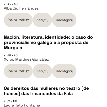
s. 35 - 48
Alba Cid Fernández
pobierz cytat
Pełny tekst
Zacytuj
Udostępnij
BIBTEX
Nación, literatura, identidade: o caso do
pobierz cytat
provincialismo galego e a proposta de
CZYSTY TEKST
Murguía
s. 49 - 70
Xurxo Martínez González
pobierz cytat
Pełny tekst
Zacytuj
Udostępnij
BIBTEX
Os dereitos das mulleres no teatro (de
pobierz cytat
homes) das Irmandades da Fala
CZYSTY TEKST
s. 71 - 88
Laura Tato Fontaíña