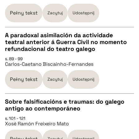
pobierz cytat
Pełny tekst
Zacytuj
Udostępnij
BIBTEX
A paradoxal asimilación da actividade
teatral anterior á Guerra Civil no momento
pobierz cytat
CZYSTY TEKST
refundacional do teatro galego
s. 89 - 99
Carlos-Caetano Biscainho-Fernandes
pobierz cytat
Pełny tekst
Zacytuj
Udostępnij
BIBTEX
Sobre falsificacións e traumas: do galego
pobierz cytat
antigo ao contemporáneo
CZYSTY TEKST
s. 101 - 121
Xosé Ramón Freixeiro Mato
pobierz cytat
Pełny tekst
Zacytuj
Udostępnij