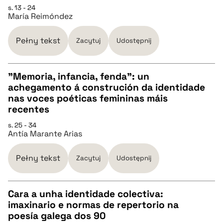
s. 13 - 24
CZYSTY TEKST
María Reimóndez
pobierz cytat
Pełny tekst
Zacytuj
Udostępnij
BIBTEX
"Memoria, infancia, fenda": un
achegamento á construción da identidade
CZYSTY TEKST
nas voces poéticas femininas máis
pobierz cytat
recentes
pobierz cytat
s. 25 - 34
Antía Marante Arias
BIBTEX
Pełny tekst
Zacytuj
Udostępnij
pobierz cytat
Cara a unha identidade colectiva:
imaxinario e normas de repertorio na
CZYSTY TEKST
poesía galega dos 90