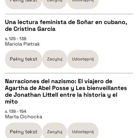
BIBTEX
Una lectura feminista de Soñar en cubano,
de Cristina García
pobierz cytat
CZYSTY TEKST
s. 125 - 138
Mariola Pietrak
pobierz cytat
Pełny tekst
Zacytuj
Udostępnij
BIBTEX
Narraciones del nazismo: El viajero de
Agartha de Abel Posse y Les bienveillantes
pobierz cytat
CZYSTY TEKST
de Jonathan Littell entre la historia y el
mito
pobierz cytat
s. 139 - 154
Marta Cichocka
BIBTEX
Pełny tekst
Zacytuj
Udostępnij