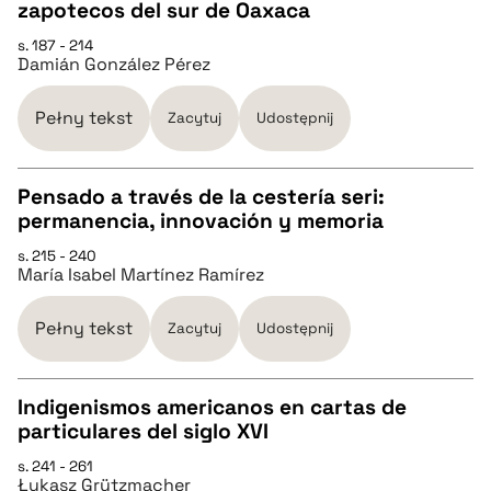
CZYSTY TEKST
zapotecos del sur de Oaxaca
s. 187 - 214
Damián González Pérez
pobierz cytat
Pełny tekst
Zacytuj
Udostępnij
BIBTEX
Pensado a través de la cestería seri:
pobierz cytat
permanencia, innovación y memoria
CZYSTY TEKST
s. 215 - 240
María Isabel Martínez Ramírez
pobierz cytat
Pełny tekst
Zacytuj
Udostępnij
BIBTEX
Indigenismos americanos en cartas de
particulares del siglo XVI
pobierz cytat
CZYSTY TEKST
s. 241 - 261
Łukasz Grützmacher