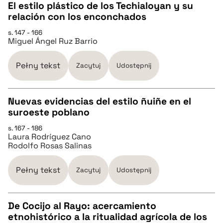
El estilo plástico de los Techialoyan y su
relación con los enconchados
pobierz cytat
CZYSTY TEKST
s. 147 - 166
Miguel Ángel Ruz Barrio
pobierz cytat
Pełny tekst
Zacytuj
Udostępnij
BIBTEX
Nuevas evidencias del estilo ñuiñe en el
suroeste poblano
pobierz cytat
CZYSTY TEKST
s. 167 - 186
Laura Rodríguez Cano
Rodolfo Rosas Salinas
pobierz cytat
Pełny tekst
Zacytuj
Udostępnij
BIBTEX
De Cocijo al Rayo: acercamiento
pobierz cytat
etnohistórico a la ritualidad agrícola de los