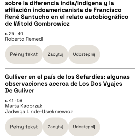
sobre la diferencia india/indígena y la
CZYSTY TEKST
afiliación indoamericanista de Francisco
René Santucho en el relato autobiográfico
de Witold Gombrowicz
pobierz cytat
s. 25 - 40
Roberto Remedi
BIBTEX
Pełny tekst
Zacytuj
Udostępnij
pobierz cytat
Gulliver en el país de los Sefardíes: algunas
observaciones acerca de Los Dos Vyajes
CZYSTY TEKST
De Guliver
s. 41 - 59
Marta Kacprzak
pobierz cytat
Jadwiga Linde-Usiekniewicz
BIBTEX
Pełny tekst
Zacytuj
Udostępnij