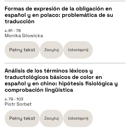
pobierz cytat
Formas de expresión de la obligación en
español y en polaco: problemática de su
CZYSTY TEKST
traducción
s. 61 - 78
Monika Głowicka
pobierz cytat
Pełny tekst
Zacytuj
Udostępnij
BIBTEX
Análisis de los términos léxicos y
pobierz cytat
traductológicos básicos de color en
CZYSTY TEKST
español y en chino: hipótesis fisiológica y
comprobación lingüística
pobierz cytat
s. 79 - 103
Piotr Sorbet
BIBTEX
Pełny tekst
Zacytuj
Udostępnij