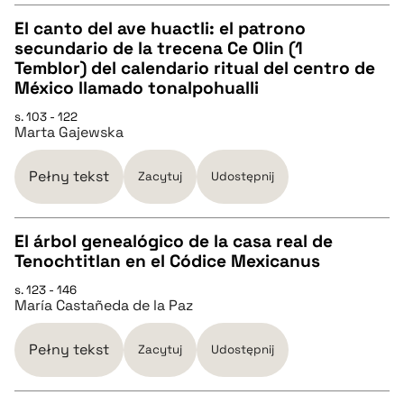
pobierz cytat
El canto del ave huactli: el patrono
secundario de la trecena Ce Olin (1
CZYSTY TEKST
Temblor) del calendario ritual del centro de
México llamado tonalpohualli
pobierz cytat
s. 103 - 122
Marta Gajewska
BIBTEX
Pełny tekst
Zacytuj
Udostępnij
pobierz cytat
El árbol genealógico de la casa real de
Tenochtitlan en el Códice Mexicanus
CZYSTY TEKST
s. 123 - 146
María Castañeda de la Paz
pobierz cytat
Pełny tekst
Zacytuj
Udostępnij
BIBTEX