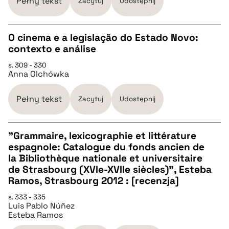
Pełny tekst
Zacytuj
Udostępnij
BIBTEX
O cinema e a legislação do Estado Novo:
contexto e análise
pobierz cytat
CZYSTY TEKST
s. 309 - 330
Anna Olchówka
pobierz cytat
Pełny tekst
Zacytuj
Udostępnij
BIBTEX
"Grammaire, lexicographie et littérature
espagnole: Catalogue du fonds ancien de
pobierz cytat
CZYSTY TEKST
la Bibliothèque nationale et universitaire
de Strasbourg (XVIe-XVIIe siècles)", Esteba
Ramos, Strasbourg 2012 : [recenzja]
pobierz cytat
s. 333 - 335
Luis Pablo Núñez
Esteba Ramos
BIBTEX