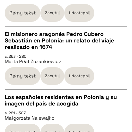
pobierz cytat
Pełny tekst
Zacytuj
Udostępnij
BIBTEX
El misionero aragonés Pedro Cubero
Sebastián en Polonia: un relato del viaje
pobierz cytat
CZYSTY TEKST
realizado en 1674
s. 263 - 280
Marta Piłat Zuzankiewicz
pobierz cytat
Pełny tekst
Zacytuj
Udostępnij
BIBTEX
Los españoles residentes en Polonia y su
pobierz cytat
imagen del país de acogida
CZYSTY TEKST
s. 281 - 307
Małgorzata Nalewajko
pobierz cytat