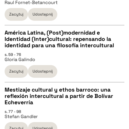
Raul Fornet-Betancourt
pobierz cytat
Zacytuj
Udostępnij
BIBTEX
América Latina, (Post)modernidad e
pobierz cytat
Identidad (Inter)cultural: repensando la
CZYSTY TEKST
identidad para una filosofía intercultural
s. 59 - 76
Gloria Galindo
pobierz cytat
Zacytuj
Udostępnij
BIBTEX
Mestizaje cultural y ethos barroco: una
pobierz cytat
reflexión intercultural a partir de Bolívar
CZYSTY TEKST
Echeverría
s. 77 - 98
Stefan Gandler
pobierz cytat
Zacytuj
Udostępnij