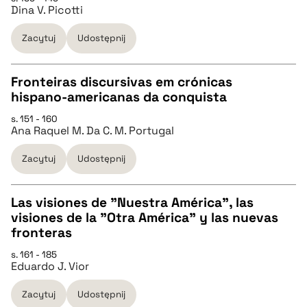
pobierz cytat
Dina V. Picotti
pobierz cytat
Zacytuj
Udostępnij
BIBTEX
Fronteiras discursivas em crónicas
hispano-americanas da conquista
pobierz cytat
CZYSTY TEKST
s. 151 - 160
Ana Raquel M. Da C. M. Portugal
pobierz cytat
Zacytuj
Udostępnij
BIBTEX
Las visiones de "Nuestra América", las
visiones de la "Otra América" y las nuevas
pobierz cytat
CZYSTY TEKST
fronteras
s. 161 - 185
Eduardo J. Vior
pobierz cytat
Zacytuj
Udostępnij