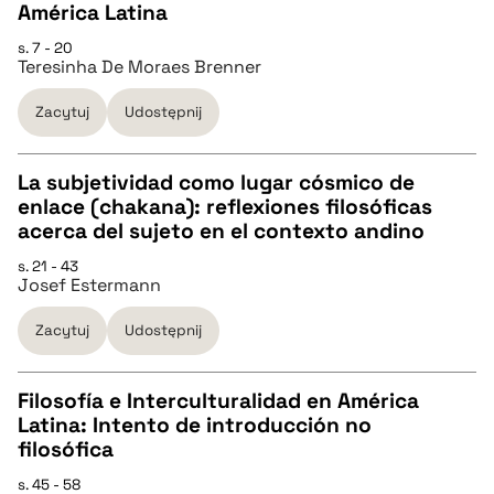
CZYSTY TEKST
América Latina
s. 7 - 20
Teresinha De Moraes Brenner
pobierz cytat
Zacytuj
Udostępnij
BIBTEX
La subjetividad como lugar cósmico de
pobierz cytat
enlace (chakana): reflexiones filosóficas
CZYSTY TEKST
acerca del sujeto en el contexto andino
s. 21 - 43
Josef Estermann
pobierz cytat
Zacytuj
Udostępnij
BIBTEX
Filosofía e Interculturalidad en América
pobierz cytat
Latina: Intento de introducción no
CZYSTY TEKST
filosófica
s. 45 - 58