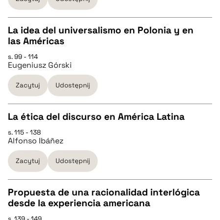
BIBTEX
La idea del universalismo en Polonia y en
pobierz cytat
las Américas
CZYSTY TEKST
s. 99 - 114
Eugeniusz Górski
pobierz cytat
Zacytuj
Udostępnij
BIBTEX
La ética del discurso en América Latina
s. 115 - 138
pobierz cytat
CZYSTY TEKST
Alfonso Ibáñez
Zacytuj
Udostępnij
pobierz cytat
Propuesta de una racionalidad interlógica
BIBTEX
desde la experiencia americana
CZYSTY TEKST
s. 139 - 149