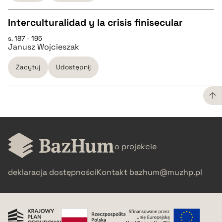
BIBTEX
Interculturalidad y la crisis finisecular
pobierz cytat
s. 187 - 195
CZYSTY TEKST
Janusz Wojcieszak
Zacytuj
Udostępnij
pobierz cytat
BIBTEX
CZYSTY TEKST
pobierz cytat
o projekcie
pobierz cytat
deklaracja dostępności
Kontakt
bazhum@muzhp.pl
BIBTEX
pobierz cytat