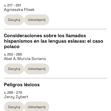
s. 217 - 251
pobierz cytat
CZYSTY TEKST
Agnieszka Flisek
Zacytuj
Udostępnij
pobierz cytat
Consideraciones sobre los llamados
BIBTEX
hispanismos en las lenguas eslavas: el caso
CZYSTY TEKST
polaco
pobierz cytat
s. 252 - 265
Abel A. Murcia Soriano
pobierz cytat
Zacytuj
Udostępnij
BIBTEX
Peligros léxicos
pobierz cytat
s. 266 - 276
CZYSTY TEKST
Jerzy Zybert
Zacytuj
Udostępnij
pobierz cytat