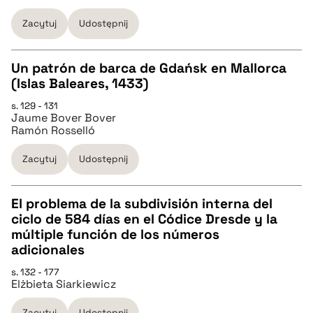
pobierz cytat
Zacytuj
Udostępnij
BIBTEX
Un patrón de barca de Gdańsk en Mallorca
(Islas Baleares, 1433)
CZYSTY TEKST
pobierz cytat
s. 129 - 131
Jaume Bover Bover
Ramón Rosselló
pobierz cytat
Zacytuj
Udostępnij
BIBTEX
El problema de la subdivisión interna del
ciclo de 584 días en el Códice Dresde y la
pobierz cytat
CZYSTY TEKST
múltiple función de los números
adicionales
pobierz cytat
s. 132 - 177
Elżbieta Siarkiewicz
Zacytuj
Udostępnij