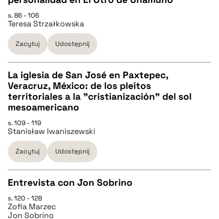
CZYSTY TEKST
s. 86 - 106
Teresa Strzałkowska
pobierz cytat
Zacytuj
Udostępnij
BIBTEX
La iglesia de San José en Paxtepec,
Veracruz, México: de los pleitos
pobierz cytat
CZYSTY TEKST
territoriales a la "cristianización" del sol
mesoamericano
pobierz cytat
s. 109 - 119
Stanisław Iwaniszewski
BIBTEX
Zacytuj
Udostępnij
pobierz cytat
Entrevista con Jon Sobrino
s. 120 - 128
CZYSTY TEKST
Zofia Marzec
Jon Sobrino