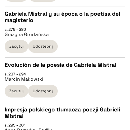
Gabriela Mistral y su época o la poetisa del
BIBTEX
magisterio
CZYSTY TEKST
s. 279 - 286
pobierz cytat
Grażyna Grudzińska
pobierz cytat
Zacytuj
Udostępnij
BIBTEX
Evolución de la poesía de Gabriela Mistral
s. 287 - 294
pobierz cytat
CZYSTY TEKST
Marcin Makowski
Zacytuj
Udostępnij
pobierz cytat
Impresja polskiego tlumacza poezji Gabrieli
BIBTEX
Mistral
CZYSTY TEKST
s. 295 - 301
pobierz cytat