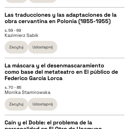
BIBTEX
Las traducciones y las adaptaciones de la
obra cervantina en Polonia (1855-1955)
pobierz cytat
CZYSTY TEKST
s. 59 - 69
Kazimierz Sabik
pobierz cytat
Zacytuj
Udostępnij
BIBTEX
La máscara y el desenmascaramiento
como base del metateatro en El público de
pobierz cytat
CZYSTY TEKST
Federico García Lorca
s. 70 - 85
Monika Stamirowska
pobierz cytat
Zacytuj
Udostępnij
BIBTEX
Caín y el Doble: el problema de la
pobierz cytat
personalidad en El Otro de Unamuno