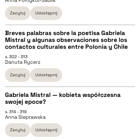
Anna Pomykol-Sadlik
pobierz cytat
Zacytuj
Udostępnij
BIBTEX
Breves palabras sobre la poetisa Gabriela
Mistral y algunas observaciones sobre los
pobierz cytat
CZYSTY TEKST
contactos culturales entre Polonia y Chile
s. 302 - 313
Danuta Rycerz
pobierz cytat
Zacytuj
Udostępnij
BIBTEX
Gabriela Mistral — kobieta współczesna
pobierz cytat
swojej epoce?
CZYSTY TEKST
s. 314 - 319
Anna Sieprawska
pobierz cytat
Zacytuj
Udostępnij