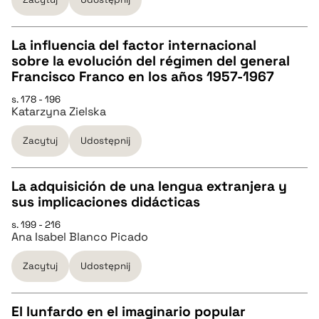
BIBTEX
pobierz cytat
La influencia del factor internacional
sobre la evolución del régimen del general
CZYSTY TEKST
Francisco Franco en los años 1957-1967
s. 178 - 196
Katarzyna Zielska
pobierz cytat
Zacytuj
Udostępnij
BIBTEX
La adquisición de una lengua extranjera y
pobierz cytat
sus implicaciones didácticas
CZYSTY TEKST
s. 199 - 216
Ana Isabel Blanco Picado
pobierz cytat
Zacytuj
Udostępnij
BIBTEX
El lunfardo en el imaginario popular