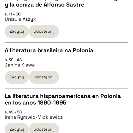
y la ceniza de Alfonso Sastre
pobierz cytat
s. 11 - 38
Urszula Aszyk
BIBTEX
Zacytuj
Udostępnij
pobierz cytat
A literatura brasileira na Polonia
s. 39 - 48
CZYSTY TEKST
Janina Klawe
Zacytuj
Udostępnij
pobierz cytat
La literatura hispanoamericana en Polonia
BIBTEX
en los años 1990-1995
CZYSTY TEKST
s. 49 - 58
pobierz cytat
Irena Rymwid-Mickiewicz
pobierz cytat
Zacytuj
Udostępnij