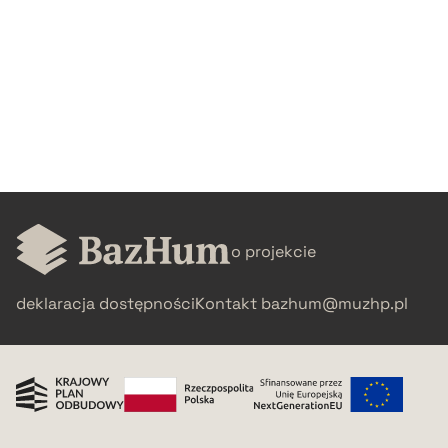
o projekcie
deklaracja dostępności
Kontakt
bazhum@muzhp.pl