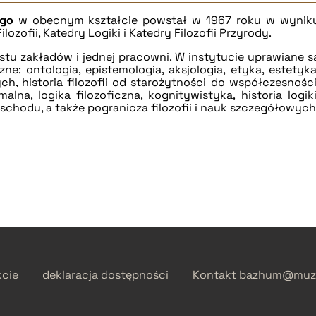
ego
w obecnym kształcie powstał w 1967 roku w wynik
ilozofii, Katedry Logiki i Katedry Filozofii Przyrody.
nastu zakładów i jednej pracowni. W instytucie uprawiane s
e: ontologia, epistemologia, aksjologia, etyka, estetyka
ych, historia filozofii od starożytności do współczesności
rmalna, logika filozoficzna, kognitywistyka, historia logiki
ia Wschodu, a także pogranicza filozofii i nauk szczegółowych
kcie
deklaracja dostępności
Kontakt
bazhum@muzh