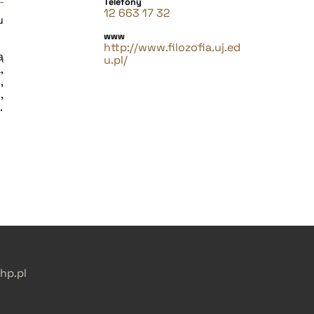
Telefony
12 663 17 32
u
www
http://www.filozofia.uj.ed
ą
u.pl/
,
,
,
.
p.pl