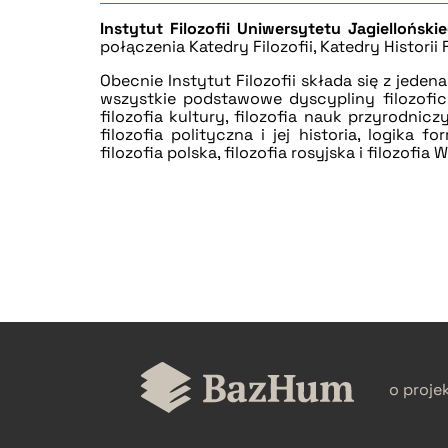
Instytut Filozofii Uniwersytetu Jagielloński
połączenia Katedry Filozofii, Katedry Historii F
Obecnie Instytut Filozofii składa się z jede
wszystkie podstawowe dyscypliny filozoficzn
filozofia kultury, filozofia nauk przyrodnicz
filozofia polityczna i jej historia, logika fo
filozofia polska, filozofia rosyjska i filozof
o proje