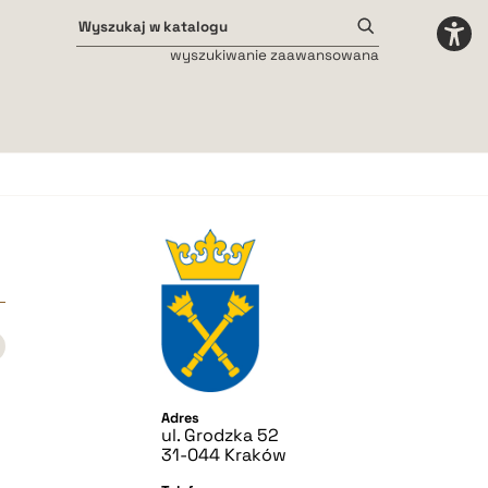
wyszukiwanie zaawansowana
Odstępy międzyliterowe
małe
średnie
duże
Adres
ul. Grodzka 52
31-044 Kraków