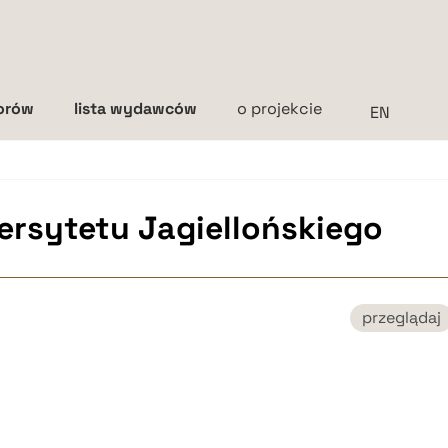
torów
lista wydawców
o projekcie
Interlinia
mała
średnia
duża
wersytetu Jagiellońskiego
przeglądaj