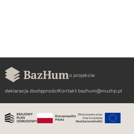
o projekcie
deklaracja dostępności
Kontakt
bazhum@muzhp.pl