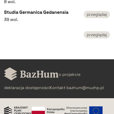
8 wol.
Studia Germanica Gedanensia
przeglądaj
39 wol.
przeglądaj
o projekcie
deklaracja dostępności
Kontakt
bazhum@muzhp.pl