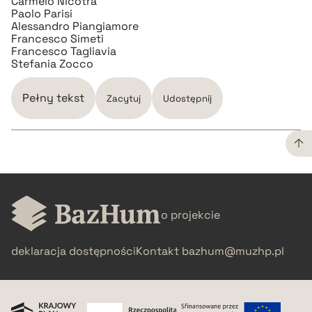
Carmelo Nicotra
Paolo Parisi
Alessandro Piangiamore
Francesco Simeti
Francesco Tagliavia
Stefania Zocco
Pełny tekst
Zacytuj
Udostępnij
CZYSTY TEKST
o projekcie
pobierz cytat
deklaracja dostępności
Kontakt
bazhum@muzhp.pl
BIBTEX
pobierz cytat