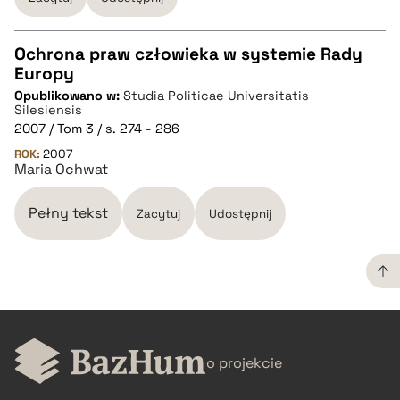
Ochrona praw człowieka w systemie Rady
Europy
CZYSTY TEKST
Opublikowano w:
Studia Politicae Universitatis
Silesiensis
2007 / Tom 3 / s. 274 - 286
pobierz cytat
ROK:
2007
Maria Ochwat
BIBTEX
Pełny tekst
Zacytuj
Udostępnij
pobierz cytat
CZYSTY TEKST
o projekcie
pobierz cytat