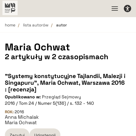
home
lista autorów
autor
Maria Ochwat
2 artykuły w 2 czasopismach
"Systemy konstytucyjne Tajlandii, Malezji i
Singapuru", Maria Ochwat, Warszawa 2016
: [recenzja]
Opublikowano w:
Przegląd Sejmowy
2016 / Tom 24 / Numer 5(136) / s. 132 - 140
ROK:
2016
Anna Michalak
Maria Ochwat
Zacytuj
Udostępnij