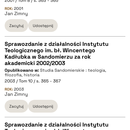
2001 / Tom 8 / s. 363 - 365
ROK:
BIBTEX
2001
Jan Zimny
pobierz cytat
Zacytuj
Udostępnij
Sprawozdanie z działalności Instytutu
Teologicznego im. bł. Wincentego
CZYSTY TEKST
Kadłubka w Sandomierzu za rok
akademicki 2002/2003
Opublikowano w:
Studia Sandomierskie : teologia,
pobierz cytat
filozofia, historia
2003 / Tom 10 / s. 365 - 367
ROK:
BIBTEX
2003
Jan Zimny
pobierz cytat
Zacytuj
Udostępnij
Sprawozdanie z działalności Instytutu