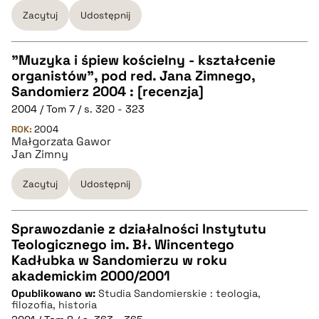
pobierz cytat
Zacytuj
Udostępnij
"Muzyka i śpiew kościelny - kształcenie
organistów", pod red. Jana Zimnego,
CZYSTY TEKST
Sandomierz 2004 : [recenzja]
2004 / Tom 7 / s. 320 - 323
pobierz cytat
ROK:
2004
Małgorzata Gawor
Jan Zimny
BIBTEX
Zacytuj
Udostępnij
pobierz cytat
Sprawozdanie z działalności Instytutu
Teologicznego im. Bł. Wincentego
CZYSTY TEKST
Kadłubka w Sandomierzu w roku
akademickim 2000/2001
Opublikowano w:
Studia Sandomierskie : teologia,
pobierz cytat
filozofia, historia