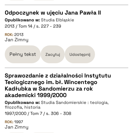
Odpoczynek w ujęciu Jana Pawła II
Opublikowano w:
Studia Elbląskie
CZYSTY TEKST
2013 / Tom 14 / s. 227 - 239
ROK:
2013
Jan Zimny
pobierz cytat
Pełny tekst
Zacytuj
Udostępnij
BIBTEX
Sprawozdanie z działalności Instytutu
pobierz cytat
Teologicznego im. bł. Wincentego
CZYSTY TEKST
Kadłubka w Sandomierzu za rok
akademicki 1999/2000
Opublikowano w:
Studia Sandomierskie : teologia,
pobierz cytat
filozofia, historia
1997/2000 / Tom 7 / s. 306 - 308
ROK:
BIBTEX
1997
Jan Zimny