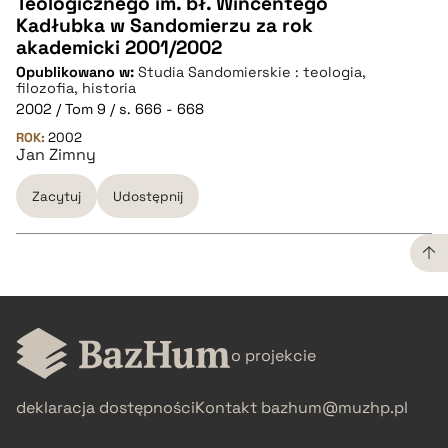
Teologicznego im. bł. Wincentego
CZYSTY TEKST
Kadłubka w Sandomierzu za rok
akademicki 2001/2002
Opublikowano w:
Studia Sandomierskie : teologia,
pobierz cytat
filozofia, historia
2002 / Tom 9 / s. 666 - 668
ROK:
BIBTEX
2002
Jan Zimny
pobierz cytat
Zacytuj
Udostępnij
CZYSTY TEKST
o projekcie
pobierz cytat
deklaracja dostępności
Kontakt
bazhum@muzhp.pl
BIBTEX