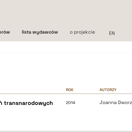
torów
lista wydawców
o projekcie
Interlinia
mała
średnia
duża
ROK
AUTORZY
zań transnarodowych
Joanna Dwor
2014