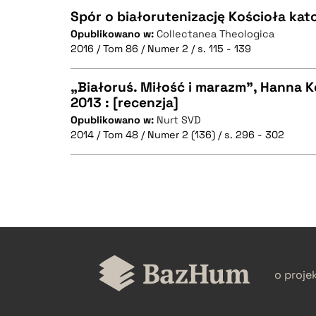
Spór o białorutenizację Kościoła kato
Opublikowano w:
Collectanea Theologica
2016 / Tom 86 / Numer 2 / s. 115 - 139
CZYSTY TEKST
„Białoruś. Miłość i marazm”, Hanna K
2013 : [recenzja]
Opublikowano w:
Nurt SVD
CZYSTY TEKST
BIBTEX
2014 / Tom 48 / Numer 2 (136) / s. 296 - 302
BIBTEX
CZYSTY TEKST
o proje
BIBTEX