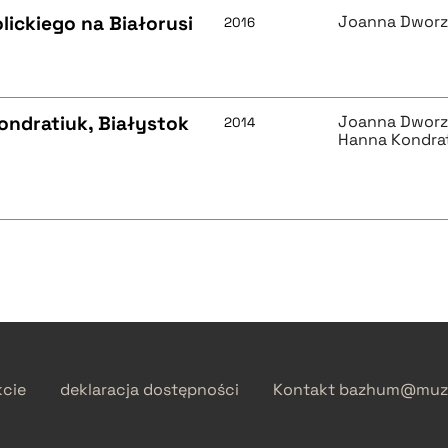
lickiego na Białorusi
Joanna Dwor
2016
ondratiuk, Białystok
Joanna Dwor
2014
Hanna Kondra
kcie
deklaracja dostępności
Kontakt
bazhum@muzh