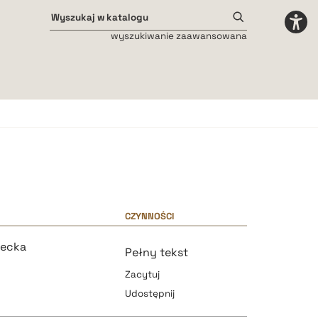
wyszukiwanie zaawansowana
Odstępy międzyliterowe
małe
średnie
duże
CZYNNOŚCI
zecka
Pełny tekst
Zacytuj
Udostępnij