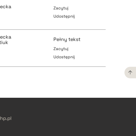
zecka
Zacytuj
Udostępnij
pobierz cytat
zecka
Pełny tekst
tiuk
Zacytuj
Udostępnij
pobierz cytat
pobierz cytat
pobierz cytat
pobierz cytat
p.pl
pobierz cytat