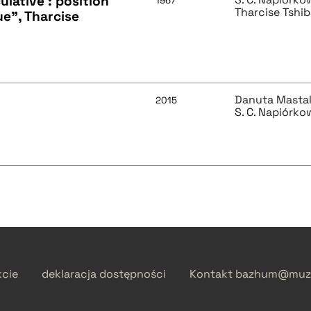
ulative : position
1967
Tharcise Tshi
ue", Tharcise
Danuta Masta
2015
S. C. Napiórko
kcie
deklaracja dostępności
Kontakt
bazhum@muzh