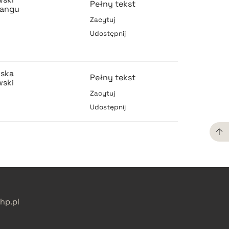
Pełny tekst
bangu
Zacytuj
Udostępnij
pobierz cytat
lska
Pełny tekst
wski
Zacytuj
pobierz cytat
Udostępnij
pobierz cytat
pobierz cytat
pobierz cytat
p.pl