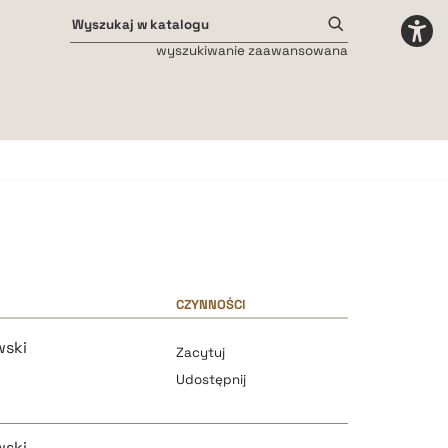
wyszukiwanie zaawansowana
Odstępy międzyliterowe
małe
średnie
duże
CZYNNOŚCI
wski
Zacytuj
Udostępnij
wski