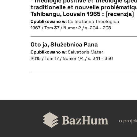
"Théologie positive et théologie spec
traditionelle et nouvelle problématiq
Tshibangu, Louvain 1965 : [recenzja]
CZYSTY TEKST
Opublikowano w:
Collectanea Theologica
1967 / Tom 37 / Numer 2 / s. 204 - 208
Oto ja, Służebnica Pana
BIBTEX
Opublikowano w:
Salvatoris Mater
2015 / Tom 17 / Numer 1/4 / s. 341 - 356
CZYSTY TEKST
BIBTEX
CZYSTY TEKST
o proje
BIBTEX