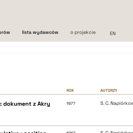
torów
lista wydawców
o projekcie
Interlinia
mała
średnia
duża
ROK
AUTORZY
: dokument z Akry
S. C. Napiórko
1977
S. C. Napiórko