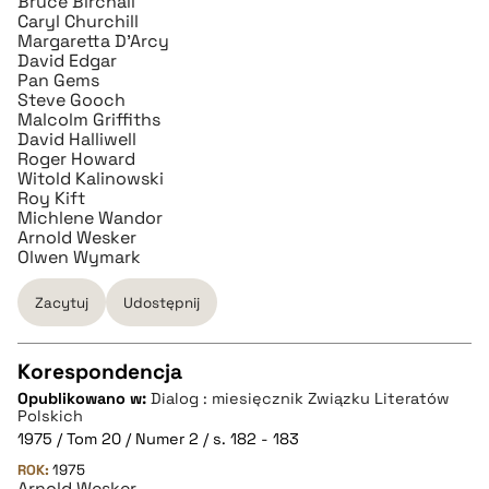
Bruce Birchall
BIBTEX
Caryl Churchill
Margaretta D'Arcy
David Edgar
pobierz cytat
Pan Gems
Steve Gooch
Malcolm Griffiths
David Halliwell
Roger Howard
Witold Kalinowski
Roy Kift
Michlene Wandor
Arnold Wesker
Olwen Wymark
Zacytuj
Udostępnij
Korespondencja
Opublikowano w:
Dialog : miesięcznik Związku Literatów
CZYSTY TEKST
Polskich
1975 / Tom 20 / Numer 2 / s. 182 - 183
ROK:
1975
pobierz cytat
Arnold Wesker