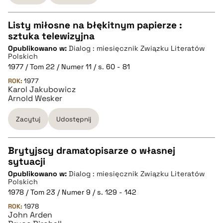
Listy miłosne na błękitnym papierze :
sztuka telewizyjna
CZYSTY TEKST
Opublikowano w:
Dialog : miesięcznik Związku Literatów
Polskich
1977 / Tom 22 / Numer 11 / s. 60 - 81
pobierz cytat
ROK:
1977
Karol Jakubowicz
Arnold Wesker
BIBTEX
Zacytuj
Udostępnij
pobierz cytat
Brytyjscy dramatopisarze o własnej
sytuacji
CZYSTY TEKST
Opublikowano w:
Dialog : miesięcznik Związku Literatów
Polskich
1978 / Tom 23 / Numer 9 / s. 129 - 142
pobierz cytat
ROK:
1978
John Arden