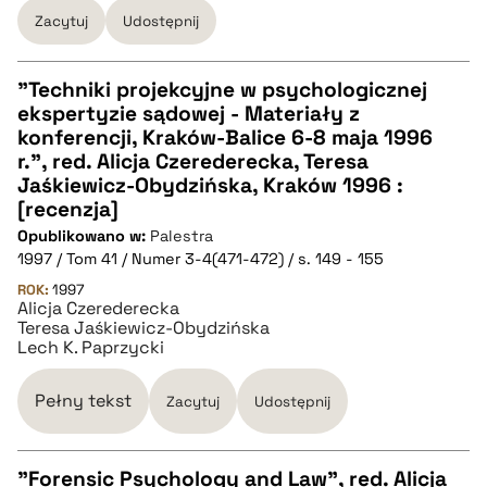
Zacytuj
Udostępnij
"Techniki projekcyjne w psychologicznej
ekspertyzie sądowej - Materiały z
CZYSTY TEKST
konferencji, Kraków-Balice 6-8 maja 1996
r.", red. Alicja Czerederecka, Teresa
Jaśkiewicz-Obydzińska, Kraków 1996 :
pobierz cytat
[recenzja]
Opublikowano w:
Palestra
1997 / Tom 41 / Numer 3-4(471-472) / s. 149 - 155
BIBTEX
ROK:
1997
Alicja Czerederecka
pobierz cytat
Teresa Jaśkiewicz-Obydzińska
Lech K. Paprzycki
Pełny tekst
Zacytuj
Udostępnij
"Forensic Psychology and Law", red. Alicja