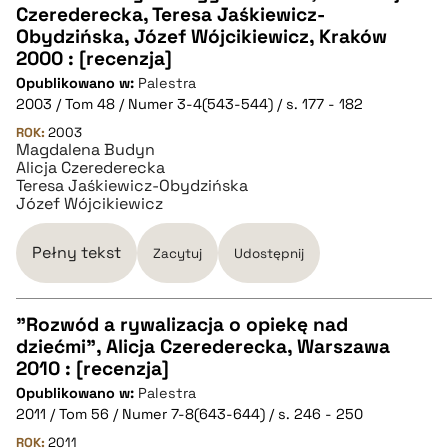
Czerederecka, Teresa Jaśkiewicz-
CZYSTY TEKST
Obydzińska, Józef Wójcikiewicz, Kraków
2000 : [recenzja]
Opublikowano w:
Palestra
pobierz cytat
2003 / Tom 48 / Numer 3-4(543-544) / s. 177 - 182
ROK:
2003
Magdalena Budyn
BIBTEX
Alicja Czerederecka
Teresa Jaśkiewicz-Obydzińska
Józef Wójcikiewicz
pobierz cytat
Pełny tekst
Zacytuj
Udostępnij
"Rozwód a rywalizacja o opiekę nad
dziećmi", Alicja Czerederecka, Warszawa
CZYSTY TEKST
2010 : [recenzja]
Opublikowano w:
Palestra
2011 / Tom 56 / Numer 7-8(643-644) / s. 246 - 250
pobierz cytat
ROK:
2011