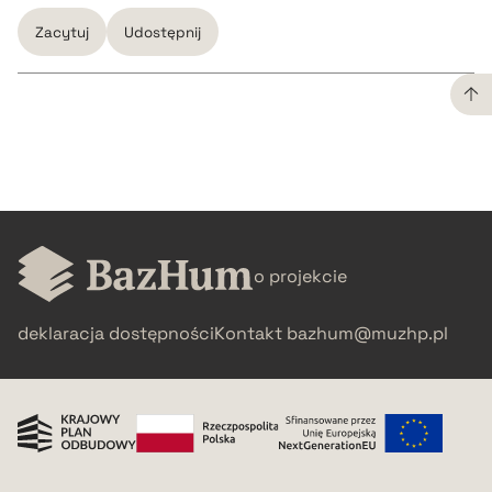
Zacytuj
Udostępnij
CZYSTY TEKST
pobierz cytat
BIBTEX
o projekcie
deklaracja dostępności
Kontakt
bazhum@muzhp.pl
pobierz cytat