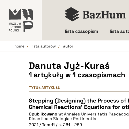
lista czasopism
lista au
home
lista autorów
autor
Wielkość liter
Danuta Jyż-Kuraś
1 artykuły w 1 czasopismach
TYTUŁ ARTYKUŁU
Stepping (Designing) the Process of P
Chemical Reactions' Equations for ot
Opublikowano w:
Annales Universitatis Paedagog
Didacticam Biologiae Pertinentia
2021 / Tom 11 / s. 261 - 269