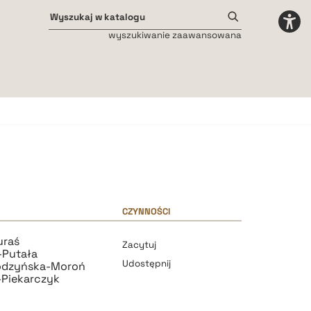
wyszukiwanie zaawansowana
Odstępy międzyliterowe
małe
średnie
duże
CZYNNOŚCI
uraś
Zacytuj
-Putała
Udostępnij
odzyńska-Moroń
-Piekarczyk