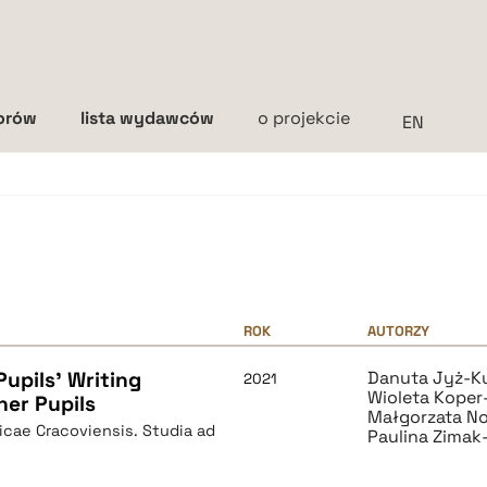
torów
lista wydawców
o projekcie
Interlinia
mała
średnia
duża
ROK
AUTORZY
upils' Writing
Danuta Jyż-K
2021
Wioleta Koper
her Pupils
Małgorzata N
icae Cracoviensis. Studia ad
Paulina Zimak