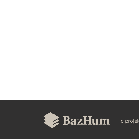
CZYSTY TEKST
BIBTEX
o proje