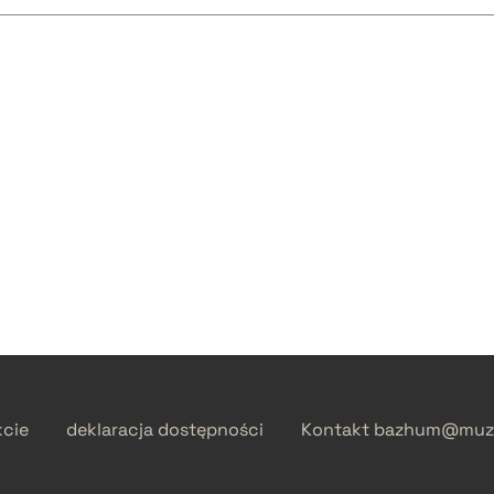
kcie
deklaracja dostępności
Kontakt
bazhum@muzh