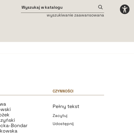
wyszukiwanie zaawansowana
Odstępy międzyliterowe
małe
średnie
duże
CZYNNOŚCI
owa
Pełny tekst
owski
ożek
Zacytuj
zyński
Udostępnij
iecka-Bondar
tkowska