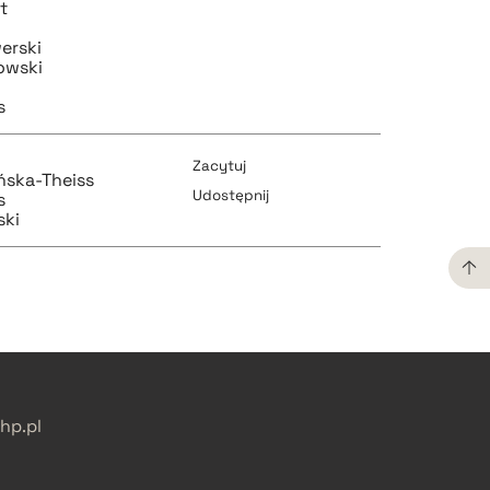
t
erski
owski
s
Zacytuj
ńska-Theiss
Udostępnij
s
ski
pobierz cytat
pobierz cytat
pobierz cytat
p.pl