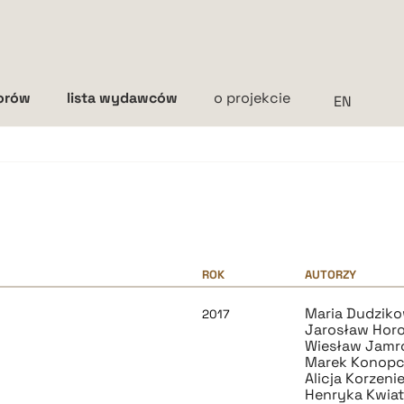
torów
lista wydawców
o projekcie
Interlinia
mała
średnia
duża
ROK
AUTORZY
Maria Dudzik
2017
Jarosław Hor
Wiesław Jamr
Marek Konopc
Alicja Korzen
Henryka Kwia