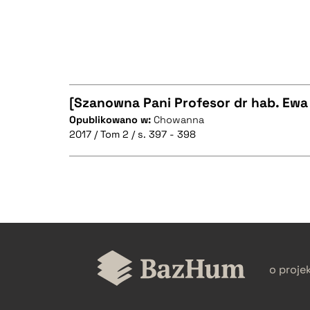
[Szanowna Pani Profesor dr hab. Ewa
Opublikowano w:
Chowanna
2017 / Tom 2 / s. 397 - 398
CZYSTY TEKST
CZYSTY TEKST
BIBTEX
o proje
BIBTEX