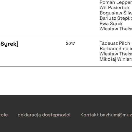
Roman Lepper
Wit Pasierbek
Bogusław Śliw
Dariusz Stępk
Ewa Syrek
Wiesław Theis
 Syrek]
Tadeusz Pilch
2017
Barbara Smoli
Wiesław Theis
Mikołaj Winiar
kcie
deklaracja dostępności
Kontakt
bazhum@muzh