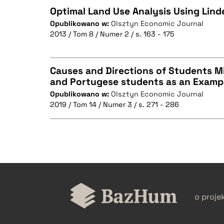
Optimal Land Use Analysis Using Li
Opublikowano w:
Olsztyn Economic Journal
2013 / Tom 8 / Numer 2 / s. 163 - 175
CZYSTY TEKST
Causes and Directions of Students Mi
and Portugese students as an Examp
BIBTEX
Opublikowano w:
Olsztyn Economic Journal
CZYSTY TEKST
2019 / Tom 14 / Numer 3 / s. 271 - 286
BIBTEX
CZYSTY TEKST
o proje
BIBTEX