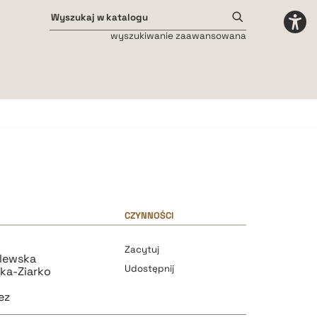
wyszukiwanie zaawansowana
Odstępy międzyliterowe
małe
średnie
duże
CZYNNOŚCI
Zacytuj
lewska
Udostępnij
ka-Ziarko
ez