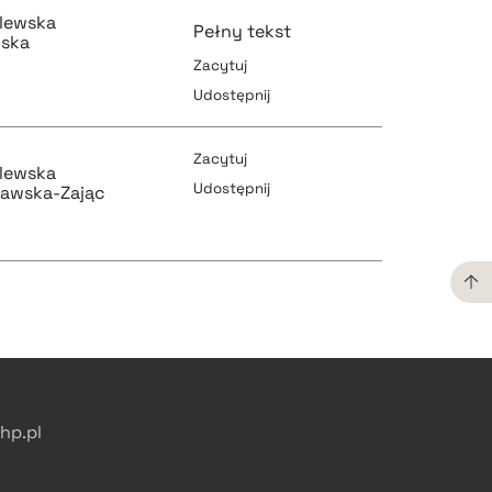
lewska
Pełny tekst
wska
Zacytuj
Udostępnij
pobierz cytat
Zacytuj
lewska
Udostępnij
żawska-Zając
pobierz cytat
pobierz cytat
pobierz cytat
pobierz cytat
p.pl