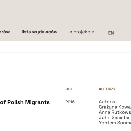
torów
lista wydawców
o projekcie
Interlinia
mała
średnia
duża
ROK
AUTORZY
of Polish Migrants
Autorzy
2016
Grażyna Kowa
Anna Rutkows
John Simister
Yontem Sonm