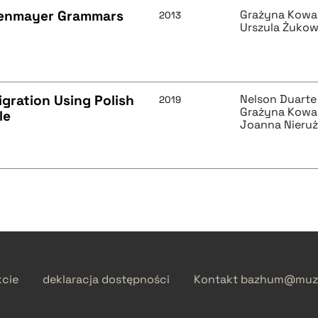
ndenmayer Grammars
Grażyna Kowa
2013
Urszula Żuko
gration Using Polish
Nelson Duarte
2019
Grażyna Kowa
le
Joanna Nieru
kcie
deklaracja dostępności
Kontakt
bazhum@muzh