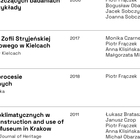
iszczących badaniach
2006
Bogusław Oba
zykłady
Jacek Sobczy
Joanna Sobc
Zofii Stryjeńskiej
Monika Czarn
2017
Piotr Frączek
owego w Kielcach
Anna Klisińsk
 Kielcach
Małgorzata Mi
procesie
Piotr Frączek
2018
lnych
yka
roklimatycznych w
Łukasz Bratas
2011
Janusz Czop
struction and use of
Piotr Frączek
 Museum in Krakow
Anna Klisińsk
ournal of Heritage
Michał Obarz