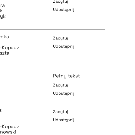
Zacytuj
ra
Udostępnij
k
zyk
pobierz cytat
ecka
Zacytuj
Udostępnij
a-Kopacz
sztal
pobierz cytat
pobierz cytat
Pełny tekst
Zacytuj
Udostępnij
pobierz cytat
pobierz cytat
z
Zacytuj
Udostępnij
a-Kopacz
anowski
pobierz cytat