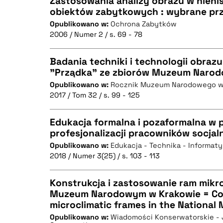
Zastosowania analizy obrazu w nien
obiektów zabytkowych : wybrane pr
Opublikowano w:
Ochrona Zabytków
CZYSTY TEKST
2006 / Numer 2 / s. 69 - 78
Badania techniki i technologii obrazu 
"Prządka" ze zbiorów Muzeum Narod
BIBTEX
Opublikowano w:
Rocznik Muzeum Narodowego w
CZYSTY TEKST
2017 / Tom 32 / s. 99 - 125
Edukacja formalna i pozaformalna w 
profesjonalizacji pracowników socja
BIBTEX
Opublikowano w:
Edukacja - Technika - Informat
CZYSTY TEKST
2018 / Numer 3(25) / s. 103 - 113
Konstrukcja i zastosowanie ram mik
Muzeum Narodowym w Krakowie = Con
BIBTEX
microclimatic frames in the National
CZYSTY TEKST
Opublikowano w:
Wiadomości Konserwatorskie - J