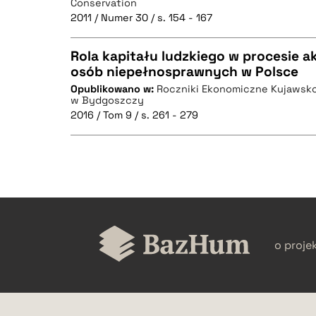
Conservation
2011 / Numer 30 / s. 154 - 167
Rola kapitału ludzkiego w procesie 
BIBTEX
osób niepełnosprawnych w Polsce
Opublikowano w:
Roczniki Ekonomiczne Kujawsko
CZYSTY TEKST
w Bydgoszczy
2016 / Tom 9 / s. 261 - 279
BIBTEX
CZYSTY TEKST
o proje
BIBTEX