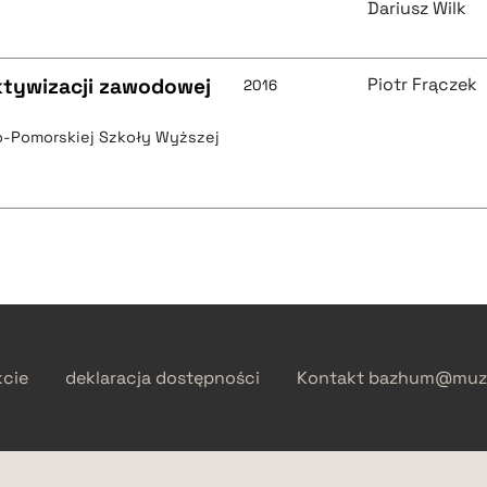
Dariusz Wilk
aktywizacji zawodowej
Piotr Frączek
2016
-Pomorskiej Szkoły Wyższej
kcie
deklaracja dostępności
Kontakt
bazhum@muzh