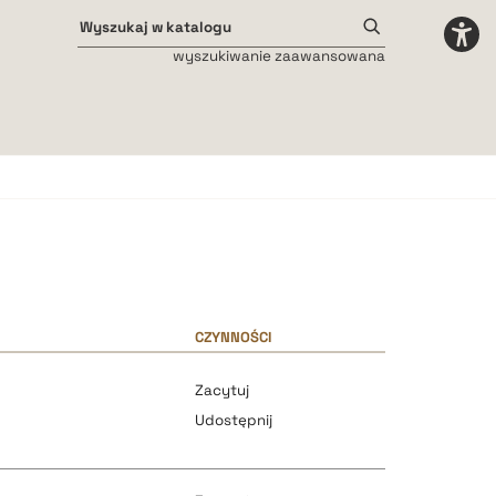
wyszukiwanie zaawansowana
Odstępy międzyliterowe
małe
średnie
duże
CZYNNOŚCI
Zacytuj
Udostępnij