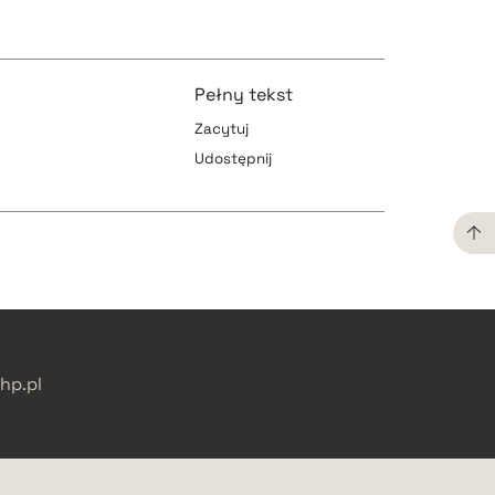
pobierz cytat
Pełny tekst
Zacytuj
pobierz cytat
Udostępnij
pobierz cytat
pobierz cytat
pobierz cytat
p.pl
pobierz cytat