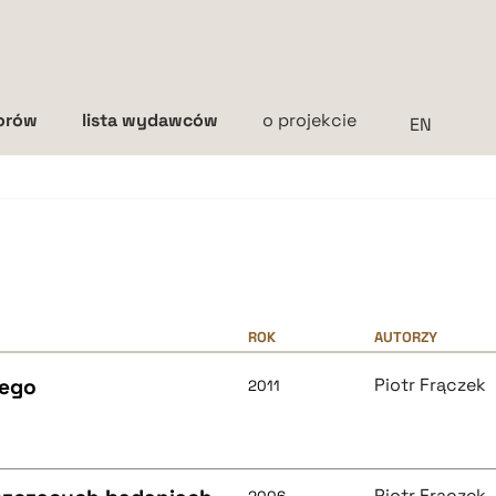
torów
lista wydawców
o projekcie
Interlinia
mała
średnia
duża
ROK
AUTORZY
zego
Piotr Frączek
2011
Piotr Frączek