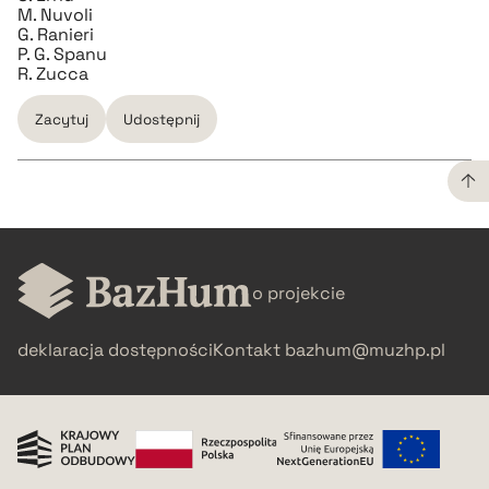
M. Nuvoli
G. Ranieri
P. G. Spanu
R. Zucca
Zacytuj
Udostępnij
CZYSTY TEKST
o projekcie
pobierz cytat
deklaracja dostępności
Kontakt
bazhum@muzhp.pl
BIBTEX
pobierz cytat