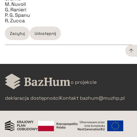
M. Nuvoli
G. Ranieri
P. G. Spanu
R. Zucca
Zacytuj
Udostępnij
CZYSTY TEKST
o projekcie
pobierz cytat
deklaracja dostępności
Kontakt
bazhum@muzhp.pl
BIBTEX
pobierz cytat