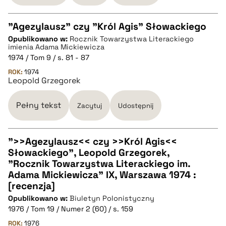
"Agezylausz" czy "Król Agis" Słowackiego
Opublikowano w:
Rocznik Towarzystwa Literackiego
CZYSTY TEKST
imienia Adama Mickiewicza
1974 / Tom 9 / s. 81 - 87
ROK:
1974
pobierz cytat
Leopold Grzegorek
Pełny tekst
BIBTEX
Zacytuj
Udostępnij
pobierz cytat
">>Agezylausz<< czy >>Król Agis<<
Słowackiego", Leopold Grzegorek,
CZYSTY TEKST
"Rocznik Towarzystwa Literackiego im.
Adama Mickiewicza" IX, Warszawa 1974 :
[recenzja]
pobierz cytat
Opublikowano w:
Biuletyn Polonistyczny
1976 / Tom 19 / Numer 2 (60) / s. 159
BIBTEX
ROK:
1976