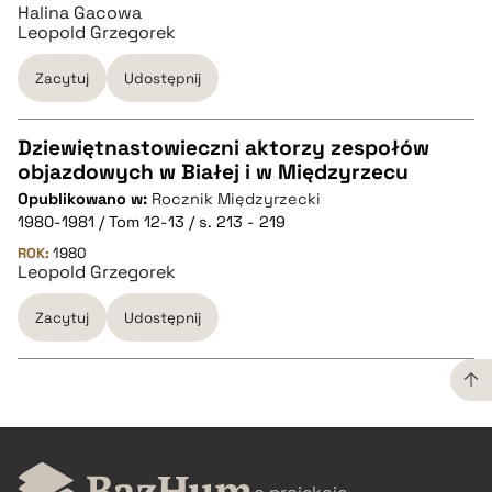
Halina Gacowa
Leopold Grzegorek
pobierz cytat
Zacytuj
Udostępnij
Dziewiętnastowieczni aktorzy zespołów
objazdowych w Białej i w Międzyrzecu
CZYSTY TEKST
Opublikowano w:
Rocznik Międzyrzecki
1980-1981 / Tom 12-13 / s. 213 - 219
pobierz cytat
ROK:
1980
Leopold Grzegorek
Zacytuj
Udostępnij
BIBTEX
pobierz cytat
CZYSTY TEKST