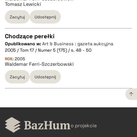
Tomasz Lewicki
Zacytuj
Udostępnij
Chodzące perełki
Opublikowano w:
Art & Business : gazeta aukcyjna
CZYSTY TEKST
2005 / Tom 17 / Numer 5 (175) / s. 48 - 50
ROK:
2005
Waldemar Ferri-Szczerbowski
pobierz cytat
Zacytuj
Udostępnij
BIBTEX
pobierz cytat
CZYSTY TEKST
o projekcie
pobierz cytat