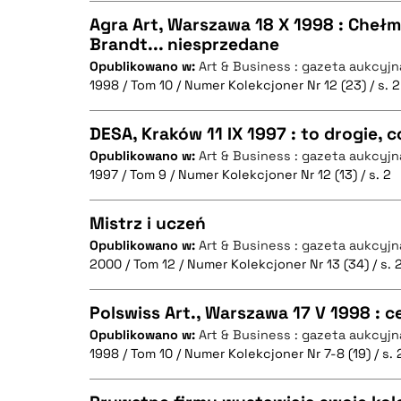
Agra Art, Warszawa 18 X 1998 : Chełm
Brandt... niesprzedane
Opublikowano w:
Art & Business : gazeta aukcyjn
CZYSTY TEKST
BIBTEX
1998 / Tom 10 / Numer Kolekcjoner Nr 12 (23) / s. 2
DESA, Kraków 11 IX 1997 : to drogie, 
Opublikowano w:
Art & Business : gazeta aukcyjn
BIBTEX
1997 / Tom 9 / Numer Kolekcjoner Nr 12 (13) / s. 2
CZYSTY TEKST
Mistrz i uczeń
Opublikowano w:
Art & Business : gazeta aukcyjn
2000 / Tom 12 / Numer Kolekcjoner Nr 13 (34) / s. 
CZYSTY TEKST
BIBTEX
Polswiss Art., Warszawa 17 V 1998 :
Opublikowano w:
Art & Business : gazeta aukcyjn
1998 / Tom 10 / Numer Kolekcjoner Nr 7-8 (19) / s. 
CZYSTY TEKST
BIBTEX