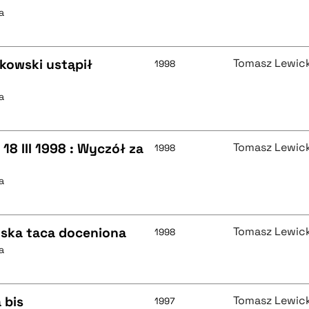
a
akowski ustąpił
Tomasz Lewick
1998
a
18 III 1998 : Wyczół za
Tomasz Lewick
1998
a
ńska taca doceniona
Tomasz Lewick
1998
a
 bis
Tomasz Lewick
1997