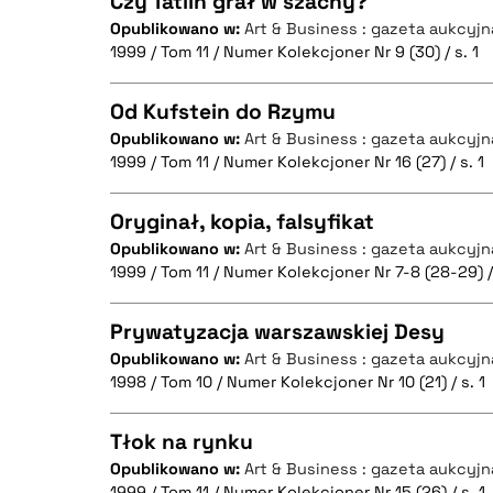
Czy Tatlin grał w szachy?
Opublikowano w:
Art & Business : gazeta aukcyjn
1999 / Tom 11 / Numer Kolekcjoner Nr 9 (30) / s. 1
CZYSTY TEKST
Od Kufstein do Rzymu
Opublikowano w:
Art & Business : gazeta aukcyjn
1999 / Tom 11 / Numer Kolekcjoner Nr 16 (27) / s. 1
CZYSTY TEKST
BIBTEX
Oryginał, kopia, falsyfikat
Opublikowano w:
Art & Business : gazeta aukcyjn
1999 / Tom 11 / Numer Kolekcjoner Nr 7-8 (28-29) / 
CZYSTY TEKST
BIBTEX
Prywatyzacja warszawskiej Desy
Opublikowano w:
Art & Business : gazeta aukcyjn
1998 / Tom 10 / Numer Kolekcjoner Nr 10 (21) / s. 1
CZYSTY TEKST
BIBTEX
Tłok na rynku
Opublikowano w:
Art & Business : gazeta aukcyjn
1999 / Tom 11 / Numer Kolekcjoner Nr 15 (26) / s. 1