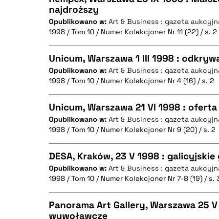
najdroższy
BIBTEX
Opublikowano w:
Art & Business : gazeta aukcyjn
CZYSTY TEKST
1998 / Tom 10 / Numer Kolekcjoner Nr 11 (22) / s. 2
Unicum, Warszawa 1 III 1998 : odkry
Opublikowano w:
Art & Business : gazeta aukcyjn
BIBTEX
1998 / Tom 10 / Numer Kolekcjoner Nr 4 (16) / s. 2
CZYSTY TEKST
Unicum, Warszawa 21 VI 1998 : ofert
Opublikowano w:
Art & Business : gazeta aukcyjn
1998 / Tom 10 / Numer Kolekcjoner Nr 9 (20) / s. 2
CZYSTY TEKST
BIBTEX
DESA, Kraków, 23 V 1998 : galicyjskie
Opublikowano w:
Art & Business : gazeta aukcyjn
1998 / Tom 10 / Numer Kolekcjoner Nr 7-8 (19) / s. 
CZYSTY TEKST
BIBTEX
Panorama Art Gallery, Warszawa 25 V 
wywoławcze