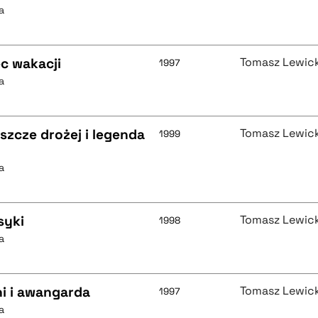
a
ec wakacji
Tomasz Lewick
1997
a
szcze drożej i legenda
Tomasz Lewick
1999
a
syki
Tomasz Lewick
1998
a
ni i awangarda
Tomasz Lewick
1997
a