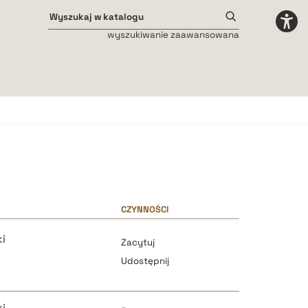
wyszukiwanie zaawansowana
Odstępy międzyliterowe
małe
średnie
duże
CZYNNOŚCI
i
Zacytuj
Udostępnij
i