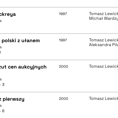
ickreya
Tomasz Lewick
1997
Michał Wardz
a
 polski z ułanem
Tomasz Lewick
1997
Aleksandra Pil
a
2
rzut cen aukcyjnych
Tomasz Lewick
2000
a
- 3
z pierwszy
Tomasz Lewick
2000
a
- 6