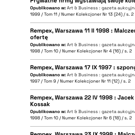
Prywatne firmy wystawiają swoje kol
Opublikowano w:
Art & Business : gazeta aukcyjn
1999 / Tom 11 / Numer Kolekcjoner Nr 13 (24) / s. 2
CZYSTY TEKST
BIBTEX
Rempex, Warszawa 11 II 1998 : Malcz
ofertę
Opublikowano w:
Art & Business : gazeta aukcyjn
CZYSTY TEKST
BIBTEX
1998 / Tom 10 / Numer Kolekcjoner Nr 4 (16) / s. 2
Rempex, Warszawa 17 IX 1997 : szpon
Opublikowano w:
Art & Business : gazeta aukcyjn
BIBTEX
1997 / Tom 9 / Numer Kolekcjoner Nr 11 (12) / s. 2
CZYSTY TEKST
Rempex, Warszawa 22 IV 1998 : Jacek
Kossak
Opublikowano w:
Art & Business : gazeta aukcyjn
CZYSTY TEKST
BIBTEX
1998 / Tom 10 / Numer Kolekcjoner Nr 6 (18) / s. 2
Rempex, Warszawa 23 IX 1998 : Malc