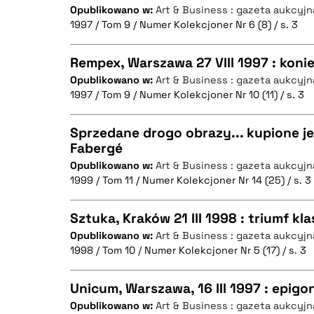
Opublikowano w:
Art & Business : gazeta aukcyjn
1997 / Tom 9 / Numer Kolekcjoner Nr 6 (8) / s. 3
CZYSTY TEKST
BIBTEX
Rempex, Warszawa 27 VIII 1997 : koni
Opublikowano w:
Art & Business : gazeta aukcyjn
1997 / Tom 9 / Numer Kolekcjoner Nr 10 (11) / s. 3
CZYSTY TEKST
BIBTEX
Sprzedane drogo obrazy... kupione je
Fabergé
Opublikowano w:
Art & Business : gazeta aukcyjn
CZYSTY TEKST
BIBTEX
1999 / Tom 11 / Numer Kolekcjoner Nr 14 (25) / s. 3
Sztuka, Kraków 21 III 1998 : triumf kla
Opublikowano w:
Art & Business : gazeta aukcyjn
BIBTEX
1998 / Tom 10 / Numer Kolekcjoner Nr 5 (17) / s. 3
CZYSTY TEKST
Unicum, Warszawa, 16 III 1997 : epigo
Opublikowano w:
Art & Business : gazeta aukcyjn