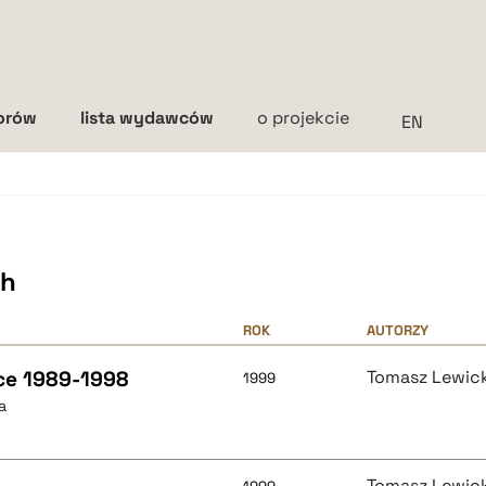
torów
lista wydawców
o projekcie
Interlinia
mała
średnia
duża
ch
ROK
AUTORZY
sce 1989-1998
Tomasz Lewick
1999
a
Tomasz Lewick