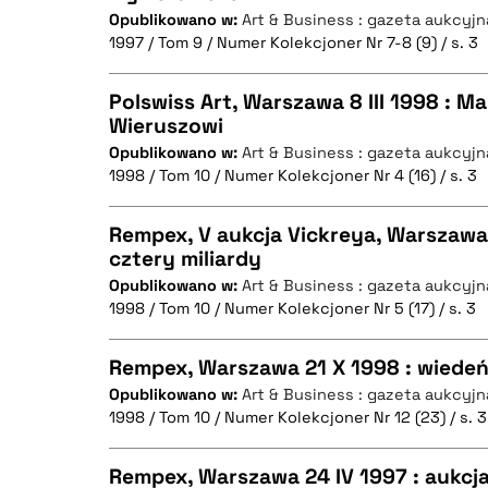
Opublikowano w:
Art & Business : gazeta aukcyjn
CZYSTY TEKST
BIBTEX
1997 / Tom 9 / Numer Kolekcjoner Nr 7-8 (9) / s. 3
Polswiss Art, Warszawa 8 III 1998 : M
Wieruszowi
BIBTEX
Opublikowano w:
Art & Business : gazeta aukcyjn
CZYSTY TEKST
1998 / Tom 10 / Numer Kolekcjoner Nr 4 (16) / s. 3
Rempex, V aukcja Vickreya, Warszawa 
cztery miliardy
BIBTEX
Opublikowano w:
Art & Business : gazeta aukcyjn
CZYSTY TEKST
1998 / Tom 10 / Numer Kolekcjoner Nr 5 (17) / s. 3
Rempex, Warszawa 21 X 1998 : wiede
Opublikowano w:
Art & Business : gazeta aukcyjn
BIBTEX
1998 / Tom 10 / Numer Kolekcjoner Nr 12 (23) / s. 3
CZYSTY TEKST
Rempex, Warszawa 24 IV 1997 : aukcja