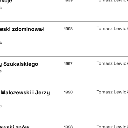
ekcje
1999
a
ewski zdominował
Tomasz Lewick
1998
a
y Szukalskiego
Tomasz Lewick
1997
a
 Malczewski i Jerzy
Tomasz Lewick
1998
a
zewski znów
Tomasz Lewick
1998