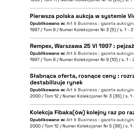
CZYSTY TEKST
BIBTEX
Pierwsza polska aukcja w systemie V
Opublikowano w:
Art & Business : gazeta aukcyjn
1997 / Tom 9 / Numer Kolekcjoner Nr 3 (5) / s. 1 - 2
CZYSTY TEKST
BIBTEX
Rempex, Warszawa 25 VI 1997 : pejzaż
Opublikowano w:
Art & Business : gazeta aukcyjn
1997 / Tom 9 / Numer Kolekcjoner Nr 9 (10) / s. 1 - 
CZYSTY TEKST
BIBTEX
Słabnąca oferta, rosnące ceny : roz
destabilizuje rynek
Opublikowano w:
Art & Business : gazeta aukcyjn
CZYSTY TEKST
BIBTEX
2000 / Tom 12 / Numer Kolekcjoner Nr 3 (36) / s. 1 
Kolekcja Fibaka(ów) kolejny raz po ra
Opublikowano w:
Art & Business : gazeta aukcyjn
BIBTEX
2000 / Tom 12 / Numer Kolekcjoner Nr 5 (38) / s. 1 
CZYSTY TEKST