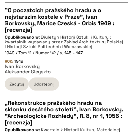
"O poczatcich prażského hradu a o
pobierz cytat
nejstarszim kostele v Praze", Ivan
CZYSTY TEKST
Borkovsky, Marice Czeská - Orbis 1949 :
[recenzja]
Opublikowano w:
Biuletyn Historji Sztuki i Kultury :
pobierz cytat
kwartalnik wydawany przez Zakład Architektury Polskiej
i Historji Sztuki Politechniki Warszawskiej
1949 / Tom 11 / Numer 1/2 / s. 145 - 147
BIBTEX
ROK:
1949
Ivan Borkovský
Aleksander Gieyszto
pobierz cytat
Zacytuj
Udostępnij
„Rekonstrukce pražského hradu na
sklonku desátého století”, Ivan Borkovsky,
CZYSTY TEKST
"Archeologicke Rozhledy", R. 8, nr 1, 1956 :
[recenzja]
Opublikowano w:
Kwartalnik Historii Kultury Materialnej
pobierz cytat