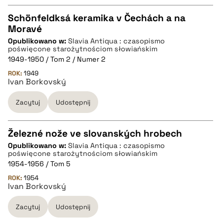
Schönfeldksá keramika v Čechách a na
Moravé
CZYSTY TEKST
Opublikowano w:
Slavia Antiqua : czasopismo
poświęcone starożytnościom słowiańskim
1949-1950 / Tom 2 / Numer 2
pobierz cytat
ROK:
1949
Ivan Borkovský
BIBTEX
Zacytuj
Udostępnij
pobierz cytat
Železné nože ve slovanských hrobech
Opublikowano w:
Slavia Antiqua : czasopismo
CZYSTY TEKST
poświęcone starożytnościom słowiańskim
1954-1956 / Tom 5
ROK:
1954
pobierz cytat
Ivan Borkovský
Zacytuj
Udostępnij
BIBTEX