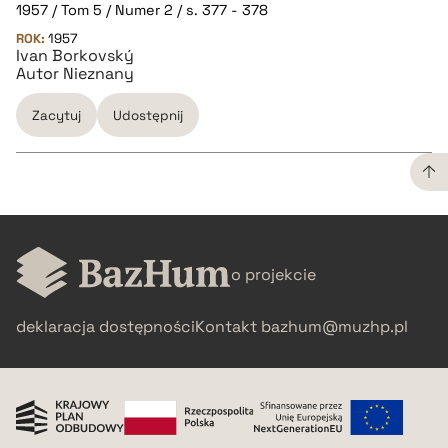
1957 / Tom 5 / Numer 2 / s. 377 - 378
ROK:
1957
Ivan Borkovský
BIBTEX
Autor Nieznany
pobierz cytat
Zacytuj
Udostępnij
CZYSTY TEKST
o projekcie
pobierz cytat
deklaracja dostępności
Kontakt
bazhum@muzhp.pl
BIBTEX
pobierz cytat