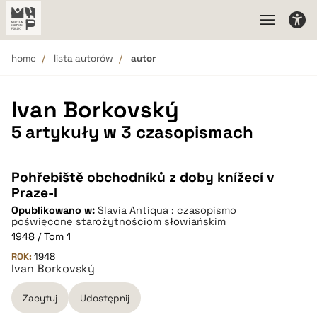
home
lista autorów
autor
Ivan Borkovský
5 artykuły w 3 czasopismach
Pohřebiště obchodníků z doby knížecí v
Praze-I
Opublikowano w:
Slavia Antiqua : czasopismo
poświęcone starożytnościom słowiańskim
1948 / Tom 1
ROK:
1948
Ivan Borkovský
Zacytuj
Udostępnij