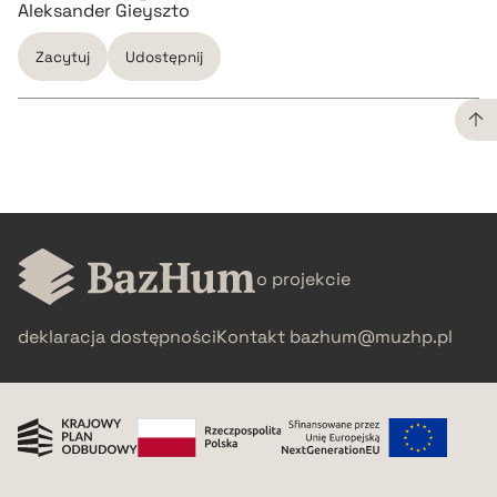
Aleksander Gieyszto
Zacytuj
Udostępnij
CZYSTY TEKST
pobierz cytat
o projekcie
BIBTEX
deklaracja dostępności
Kontakt
bazhum@muzhp.pl
pobierz cytat