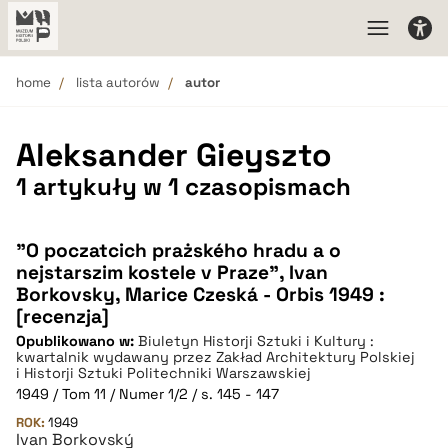
home
lista autorów
autor
Aleksander Gieyszto
1 artykuły w 1 czasopismach
"O poczatcich prażského hradu a o
nejstarszim kostele v Praze", Ivan
Borkovsky, Marice Czeská - Orbis 1949 :
[recenzja]
Opublikowano w:
Biuletyn Historji Sztuki i Kultury :
kwartalnik wydawany przez Zakład Architektury Polskiej
i Historji Sztuki Politechniki Warszawskiej
1949 / Tom 11 / Numer 1/2 / s. 145 - 147
ROK:
1949
Ivan Borkovský