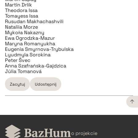
Martin Drlík
Theodora Issa
Tomayess Issa
Rusudan Makhachashvili
Nataliia Morze
Mykoła Nakazny
Ewa Ogrodzka-Mazur
Maryna Romanyukha
Eugenia Smyrnova-Trybulska
Lyudmyla Sorokina
Peter Švec
Anna Szafrańska-Gajdzica
Júlia Tomanová
Zacytuj
Udostępnij
CZYSTY TEKST
o projekcie
pobierz cytat