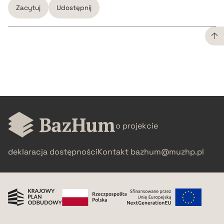
Zacytuj
Udostępnij
CZYSTY TEKST
pobierz cytat
BIBTEX
o projekcie
pobierz cytat
deklaracja dostępności
Kontakt
bazhum@muzhp.pl