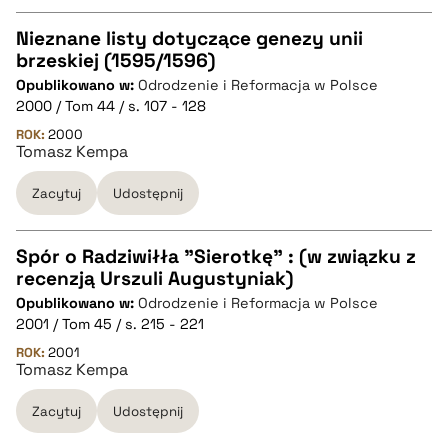
Nieznane listy dotyczące genezy unii
brzeskiej (1595/1596)
CZYSTY TEKST
Opublikowano w:
Odrodzenie i Reformacja w Polsce
2000 / Tom 44 / s. 107 - 128
pobierz cytat
ROK:
2000
Tomasz Kempa
Zacytuj
Udostępnij
BIBTEX
pobierz cytat
Spór o Radziwiłła "Sierotkę" : (w związku z
recenzją Urszuli Augustyniak)
CZYSTY TEKST
Opublikowano w:
Odrodzenie i Reformacja w Polsce
2001 / Tom 45 / s. 215 - 221
pobierz cytat
ROK:
2001
Tomasz Kempa
Zacytuj
Udostępnij
BIBTEX