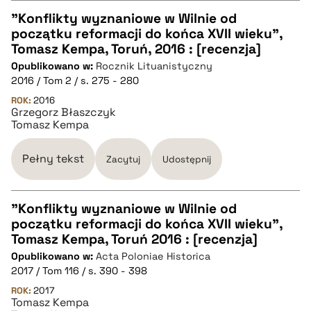
pobierz cytat
"Konflikty wyznaniowe w Wilnie od
początku reformacji do końca XVII wieku",
CZYSTY TEKST
Tomasz Kempa, Toruń, 2016 : [recenzja]
Opublikowano w:
Rocznik Lituanistyczny
2016 / Tom 2 / s. 275 - 280
pobierz cytat
ROK:
2016
Grzegorz Błaszczyk
Tomasz Kempa
BIBTEX
Pełny tekst
Zacytuj
Udostępnij
pobierz cytat
"Konflikty wyznaniowe w Wilnie od
początku reformacji do końca XVII wieku",
CZYSTY TEKST
Tomasz Kempa, Toruń 2016 : [recenzja]
Opublikowano w:
Acta Poloniae Historica
2017 / Tom 116 / s. 390 - 398
pobierz cytat
ROK:
2017
Tomasz Kempa