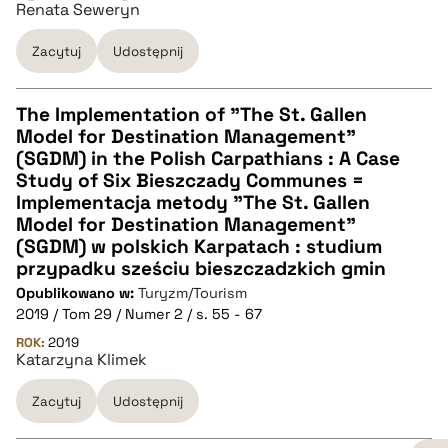
Renata Seweryn
Zacytuj
Udostępnij
The Implementation of "The St. Gallen
Model for Destination Management"
CZYSTY TEKST
(SGDM) in the Polish Carpathians : A Case
Study of Six Bieszczady Communes =
Implementacja metody "The St. Gallen
pobierz cytat
Model for Destination Management"
(SGDM) w polskich Karpatach : studium
przypadku sześciu bieszczadzkich gmin
BIBTEX
Opublikowano w:
Turyzm/Tourism
2019 / Tom 29 / Numer 2 / s. 55 - 67
pobierz cytat
ROK:
2019
Katarzyna Klimek
Zacytuj
Udostępnij