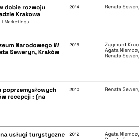
w dobie rozwoju
Renata Sewer
2014
adzie Krakowa
 i Marketingu
uzeum Narodowego W
Zygmunt Kruc
2015
Agata Niemcz
nata Seweryn, Kraków
Renata Sewer
ów poprzemysłowych
Renata Sewer
2010
 recepcji : (na
 na usługi turystyczne
Agata Niemcz
2012