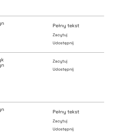
pobierz cytat
yn
Pełny tekst
Zacytuj
pobierz cytat
Udostępnij
pobierz cytat
yk
Zacytuj
yn
Udostępnij
pobierz cytat
pobierz cytat
yn
Pełny tekst
pobierz cytat
Zacytuj
Udostępnij