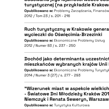
BIBTEX
turystycznej (na przykładzie Krakow
CZYSTY TEKST
Opublikowano w:
Problemy Zarządzania, Finansów
2012 / Tom 23 / s. 201 - 216
Ruch turystyczny w Krakowie gener
BIBTEX
wycieczki do Oświęcimia-Brzezinki
Opublikowano w:
Ekonomiczne Problemy Usług
CZYSTY TEKST
2012 / Numer 83 / s. 237 - 250
Dochód jako determinanta uczestnic
mieszkańców wybranych krajów Unii 
BIBTEX
Opublikowano w:
Ekonomiczne Problemy Turysty
CZYSTY TEKST
2014 / Numer 3 (27) / s. 277 - 293
"Wizerunek miast w aspekcie wielkich
- Światowe Dni Młodzieży Kraków 201
BIBTEX
Niemczyk i Renata Seweryn, Warszawa
CZYSTY TEKST
Opublikowano w:
Turystyka Kulturowa