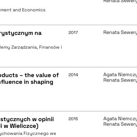
Renata Sewer
gement and Economics
urystycznym na
Renata Sewer
2017
blemy Zarządzania, Finansów i
ducts – the value of
Agata Niemcz
2014
Renata Sewer
nfluence in shaping
s
stycznych w opinii
Agata Niemcz
2015
Renata Sewer
i w Wieliczce)
ychowania Fizycznego we