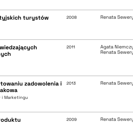
tyjskich turystów
Renata Sewer
2008
wiedzających
Agata Niemcz
2011
Renata Sewer
nych
łtowaniu zadowolenia i
Renata Sewer
2013
Krakowa
 i Marketingu
roduktu
Renata Sewer
2009