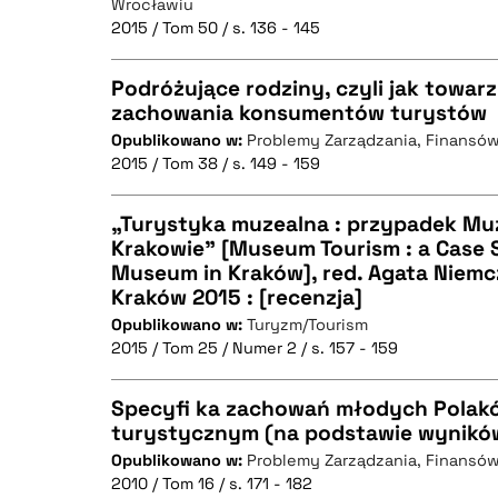
Wrocławiu
2015 / Tom 50 / s. 136 - 145
Podróżujące rodziny, czyli jak towar
zachowania konsumentów turystów
BIBTEX
Opublikowano w:
Problemy Zarządzania, Finansów
CZYSTY TEKST
2015 / Tom 38 / s. 149 - 159
„Turystyka muzealna : przypadek M
Krakowie” [Museum Tourism : a Case 
BIBTEX
Museum in Kraków], red. Agata Niemc
CZYSTY TEKST
Kraków 2015 : [recenzja]
Opublikowano w:
Turyzm/Tourism
2015 / Tom 25 / Numer 2 / s. 157 - 159
BIBTEX
Specyfi ka zachowań młodych Polak
turystycznym (na podstawie wynikó
Opublikowano w:
Problemy Zarządzania, Finansów
CZYSTY TEKST
2010 / Tom 16 / s. 171 - 182