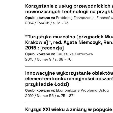
Korzystanie z usług przewodnickich 
nowoczesnych technologii na przykł
Opublikowano w:
Problemy Zarządzania, Finansów
CZYSTY TEKST
2014 / Tom 35 / s. 61 - 73
"Turystyka muzealna (przypadek M
Krakowie)", red. Agata Niemczyk, Re
BIBTEX
2015 : [recenzja]
CZYSTY TEKST
Opublikowano w:
Turystyka Kulturowa
2015 / Numer 9 / s. 68 - 70
Innowacyjne wykorzystanie obiekt
BIBTEX
elementem konkurencyjności obszarów
przykładzie Łodzi)
CZYSTY TEKST
Opublikowano w:
Ekonomiczne Problemy Usług
2010 / Numer 56 / s. 75 - 87
Kryzys XXI wieku a zmiany w popycie