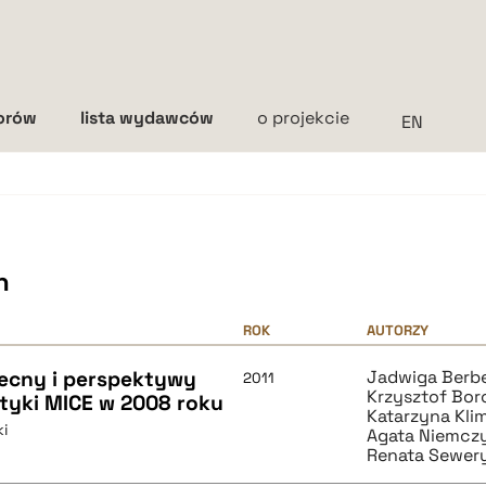
torów
lista wydawców
o projekcie
Interlinia
mała
średnia
duża
h
ROK
AUTORZY
ecny i perspektywy
Jadwiga Berb
2011
Krzysztof Bo
styki MICE w 2008 roku
Katarzyna Kli
ki
Agata Niemcz
Renata Sewer