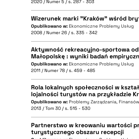
2020 / Numer 5 / s. 287 - 303
Wizerunek marki "Kraków" wśród bry
BIBTEX
Opublikowano w:
Ekonomiczne Problemy Usług
2008 / Numer 26 / s. 335 - 342
CZYSTY TEKST
Aktywność rekreacyjno-sportowa od
Małopolskę : wyniki badań empirycz
Opublikowano w:
Ekonomiczne Problemy Usług
CZYSTY TEKST
BIBTEX
2011 / Numer 78 / s. 459 - 485
Rola lokalnych społeczności w kszta
lojalności turystów na przykładzie 
BIBTEX
Opublikowano w:
Problemy Zarządzania, Finansów
CZYSTY TEKST
2013 / Tom 30 / s. 515 - 530
Partnerstwo w kreowaniu wartości p
turystycznego obszaru recepcji
BIBTEX