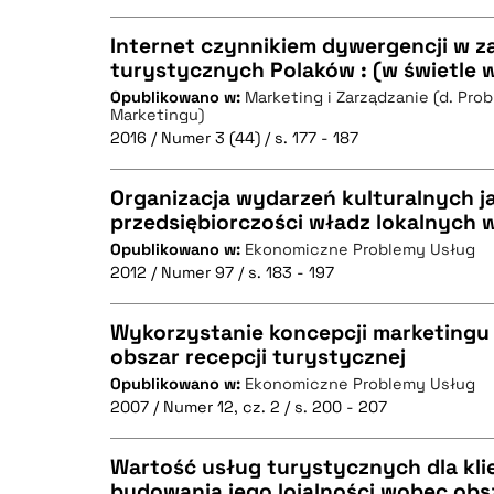
Internet czynnikiem dywergencji w 
turystycznych Polaków : (w świetle
BIBTEX
Opublikowano w:
Marketing i Zarządzanie (d. Pro
CZYSTY TEKST
Marketingu)
2016 / Numer 3 (44) / s. 177 - 187
Organizacja wydarzeń kulturalnych j
przedsiębiorczości władz lokalnych w
BIBTEX
Opublikowano w:
Ekonomiczne Problemy Usług
CZYSTY TEKST
2012 / Numer 97 / s. 183 - 197
Wykorzystanie koncepcji marketingu
obszar recepcji turystycznej
BIBTEX
Opublikowano w:
Ekonomiczne Problemy Usług
CZYSTY TEKST
2007 / Numer 12, cz. 2 / s. 200 - 207
Wartość usług turystycznych dla kli
budowania jego lojalności wobec obs