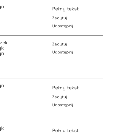
yn
Pełny tekst
Zacytuj
Udostępnij
pobierz cytat
zek
Zacytuj
yk
Udostępnij
yn
pobierz cytat
pobierz cytat
yn
Pełny tekst
Zacytuj
pobierz cytat
Udostępnij
pobierz cytat
yk
Pełny tekst