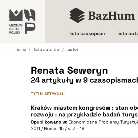
lista czasopism
lista au
home
lista autorów
autor
Wielkość liter
Renata Seweryn
24 artykuły w 9 czasopismac
TYTUŁ ARTYKUŁU
Kraków miastem kongresów : stan ob
rozwoju : na przykładzie badań tury
Opublikowano w:
Ekonomiczne Problemy Turysty
2011 / Numer 15 / s. 7 - 19