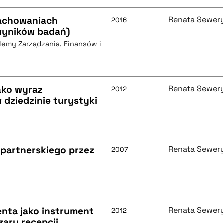
zachowaniach
Renata Sewer
2016
 wyników badań)
blemy Zarządzania, Finansów i
ako wyraz
Renata Sewer
2012
 dziedzinie turystyki
 partnerskiego przez
Renata Sewer
2007
enta jako instrument
Renata Sewer
2012
zaru recepcji