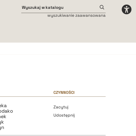
wyszukiwanie zaawansowana
Odstępy międzyliterowe
małe
średnie
duże
CZYNNOŚCI
eka
Zacytuj
rodako
Udostępnij
mek
yk
yn