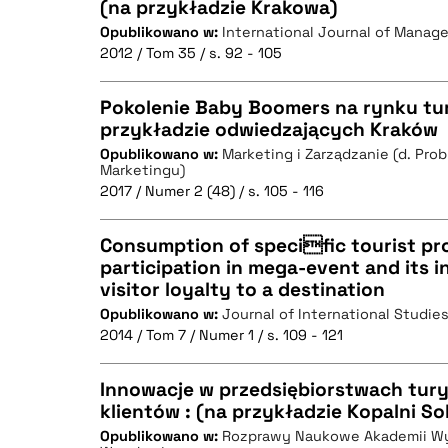
BIBTEX
(na przykładzie Krakowa)
Opublikowano w:
International Journal of Mana
CZYSTY TEKST
2012 / Tom 35 / s. 92 - 105
Pokolenie Baby Boomers na rynku t
przykładzie odwiedzających Kraków
BIBTEX
Opublikowano w:
Marketing i Zarządzanie (d. Pro
CZYSTY TEKST
Marketingu)
2017 / Numer 2 (48) / s. 105 - 116
Consumption of specific tourist pro
participation in mega-event and its i
BIBTEX
visitor loyalty to a destination
CZYSTY TEKST
Opublikowano w:
Journal of International Studie
2014 / Tom 7 / Numer 1 / s. 109 - 121
Innowacje w przedsiębiorstwach tury
BIBTEX
klientów : (na przykładzie Kopalni Sol
Opublikowano w:
Rozprawy Naukowe Akademii W
CZYSTY TEKST