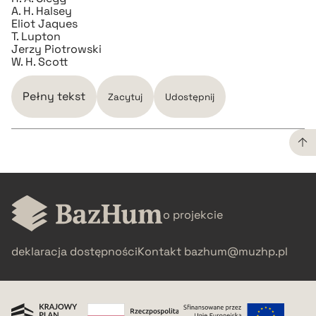
A. H. Halsey
Eliot Jaques
T. Lupton
Jerzy Piotrowski
W. H. Scott
Pełny tekst
Zacytuj
Udostępnij
CZYSTY TEKST
o projekcie
pobierz cytat
deklaracja dostępności
Kontakt
bazhum@muzhp.pl
BIBTEX
pobierz cytat