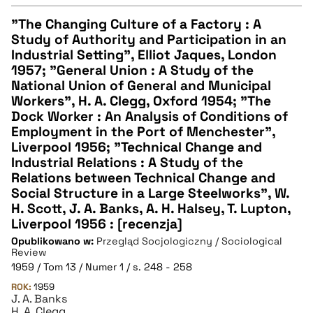
"The Changing Culture of a Factory : A
Study of Authority and Participation in an
CZYSTY TEKST
Industrial Setting", Elliot Jaques, London
1957; "General Union : A Study of the
National Union of General and Municipal
pobierz cytat
Workers", H. A. Clegg, Oxford 1954; "The
Dock Worker : An Analysis of Conditions of
Employment in the Port of Menchester",
BIBTEX
Liverpool 1956; "Technical Change and
Industrial Relations : A Study of the
pobierz cytat
Relations between Technical Change and
Social Structure in a Large Steelworks", W.
H. Scott, J. A. Banks, A. H. Halsey, T. Lupton,
Liverpool 1956 : [recenzja]
Opublikowano w:
Przegląd Socjologiczny / Sociological
Review
1959 / Tom 13 / Numer 1 / s. 248 - 258
ROK:
1959
J. A. Banks
H. A. Clegg