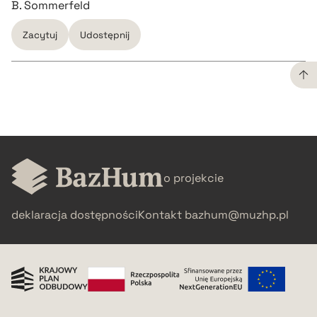
B. Sommerfeld
Zacytuj
Udostępnij
CZYSTY TEKST
pobierz cytat
o projekcie
BIBTEX
deklaracja dostępności
Kontakt
bazhum@muzhp.pl
pobierz cytat