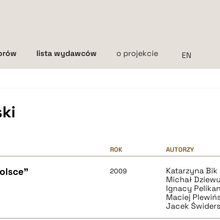
torów
lista wydawców
o projekcie
Interlinia
mała
średnia
duża
ski
ROK
AUTORZY
olsce"
Katarzyna Bik
2009
Michał Dziewu
Ignacy Pelikan
Maciej Plewińs
Jacek Świders