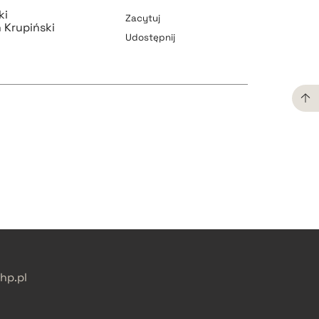
ki
Zacytuj
 Krupiński
Udostępnij
pobierz cytat
pobierz cytat
pobierz cytat
pobierz cytat
p.pl