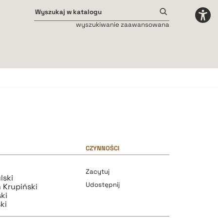
wyszukiwanie zaawansowana
Odstępy międzyliterowe
małe
średnie
duże
CZYNNOŚCI
Zacytuj
lski
Udostępnij
 Krupiński
ki
ki