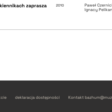
ukiennikach zaprasza
Paweł Czernic
2010
Ignacy Pelikan
kcie
deklaracja dostępności
Kontakt
bazhum@muzh