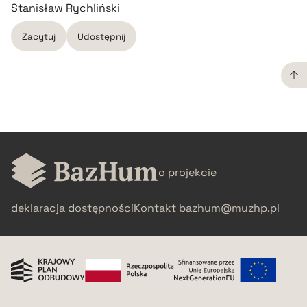
Stanisław Rychliński
Zacytuj
Udostępnij
CZYSTY TEKST
pobierz cytat
o projekcie
BIBTEX
deklaracja dostępności
Kontakt
bazhum@muzhp.pl
pobierz cytat