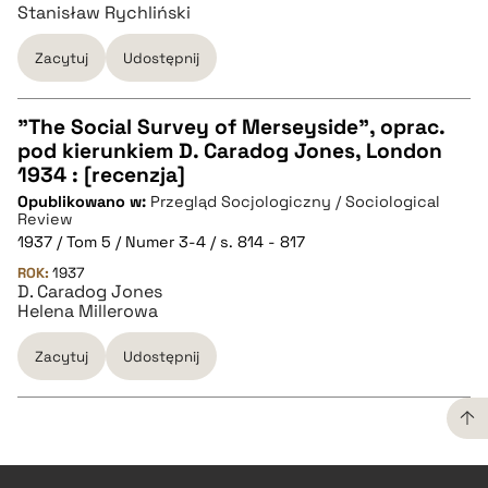
Stanisław Rychliński
Zacytuj
Udostępnij
"The Social Survey of Merseyside", oprac.
pod kierunkiem D. Caradog Jones, London
CZYSTY TEKST
1934 : [recenzja]
Opublikowano w:
Przegląd Socjologiczny / Sociological
Review
pobierz cytat
1937 / Tom 5 / Numer 3-4 / s. 814 - 817
ROK:
1937
D. Caradog Jones
BIBTEX
Helena Millerowa
Zacytuj
Udostępnij
pobierz cytat
CZYSTY TEKST