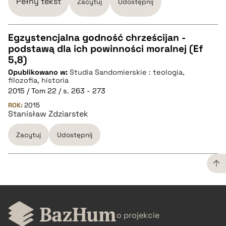
Pełny tekst
Zacytuj
Udostępnij
Egzystencjalna godność chrześcijan -
podstawą dla ich powinności moralnej (Ef
CZYSTY TEKST
5,8)
Opublikowano w:
Studia Sandomierskie : teologia,
filozofia, historia
pobierz cytat
2015 / Tom 22 / s. 263 - 273
ROK:
2015
Stanisław Zdziarstek
BIBTEX
Zacytuj
Udostępnij
pobierz cytat
CZYSTY TEKST
o projekcie
pobierz cytat