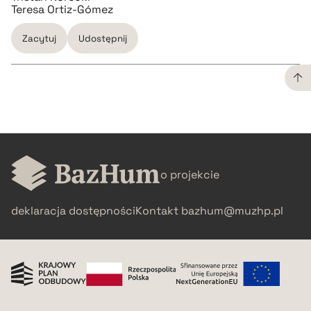
Teresa Ortiz-Gómez
Zacytuj
Udostępnij
CZYSTY TEKST
pobierz cytat
o projekcie
BIBTEX
deklaracja dostępności
Kontakt
bazhum@muzhp.pl
pobierz cytat