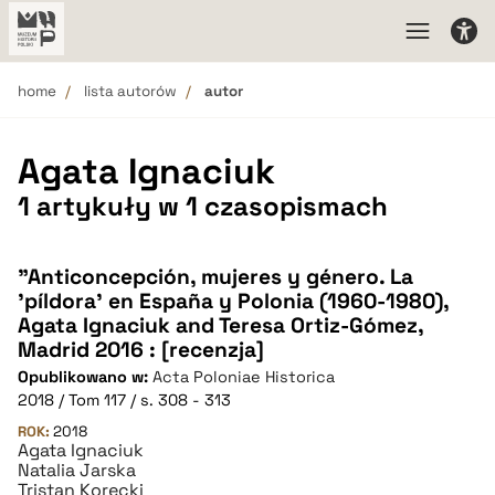
home
lista autorów
autor
Agata Ignaciuk
1 artykuły w 1 czasopismach
"Anticoncepción, mujeres y género. La
'píldora' en España y Polonia (1960-1980),
Agata Ignaciuk and Teresa Ortiz-Gómez,
Madrid 2016 : [recenzja]
Opublikowano w:
Acta Poloniae Historica
2018 / Tom 117 / s. 308 - 313
ROK:
2018
Agata Ignaciuk
Natalia Jarska
Tristan Korecki