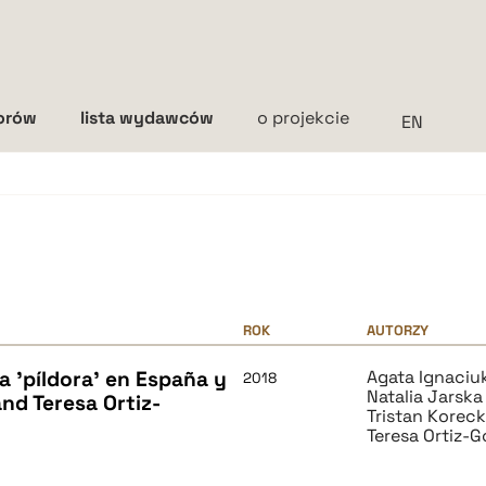
torów
lista wydawców
o projekcie
Interlinia
mała
średnia
duża
ROK
AUTORZY
a 'píldora' en España y
Agata Ignaciu
2018
Natalia Jarska
nd Teresa Ortiz-
Tristan Koreck
Teresa Ortiz-