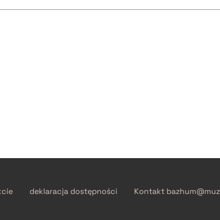
kcie
deklaracja dostępności
Kontakt
bazhum@muzh