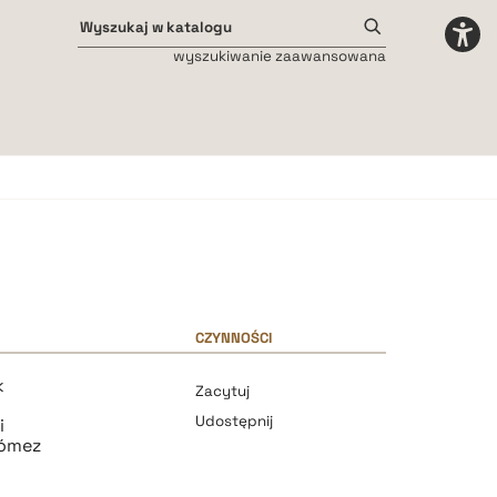
wyszukiwanie zaawansowana
Odstępy międzyliterowe
małe
średnie
duże
CZYNNOŚCI
k
Zacytuj
Udostępnij
i
Gómez