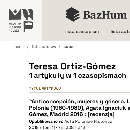
lista czasopism
lista au
home
lista autorów
autor
Wielkość liter
Teresa Ortiz-Gómez
1 artykuły w 1 czasopismach
TYTUŁ ARTYKUŁU
"Anticoncepción, mujeres y género. L
Polonia (1960-1980), Agata Ignaciuk a
Gómez, Madrid 2016 : [recenzja]
Opublikowano w:
Acta Poloniae Historica
2018 / Tom 117 / s. 308 - 313