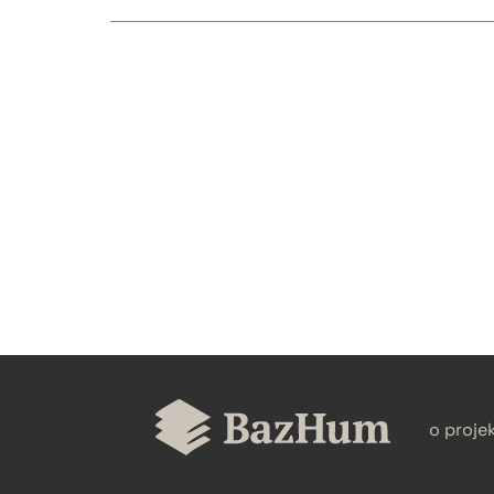
CZYSTY TEKST
BIBTEX
o proje