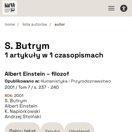
home
lista autorów
autor
S. Butrym
1 artykuły w 1 czasopismach
Albert Einstein – filozof
Opublikowano w:
Humanistyka i Przyrodoznawstwo
2001 / Tom 7 / s. 237 - 240
ROK:
2001
S. Butrym
Albert Einstein
K. Napiórkowski
Andrzej Stoiński
Pełny tekst
Zacytuj
Udostępnij