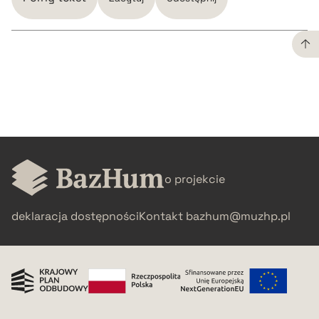
CZYSTY TEKST
pobierz cytat
BIBTEX
o projekcie
pobierz cytat
deklaracja dostępności
Kontakt
bazhum@muzhp.pl