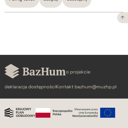
CZYSTY TEKST
pobierz cytat
BIBTEX
o projekcie
pobierz cytat
deklaracja dostępności
Kontakt
bazhum@muzhp.pl