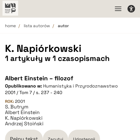
home
lista autorów
autor
K. Napiórkowski
1 artykuły w 1 czasopismach
Albert Einstein – filozof
Opublikowano w:
Humanistyka i Przyrodoznawstwo
2001 / Tom 7 / s. 237 - 240
ROK:
2001
S. Butrym
Albert Einstein
K. Napiórkowski
Andrzej Stoiński
Pełny tekst
Zacytuj
Udostępnij