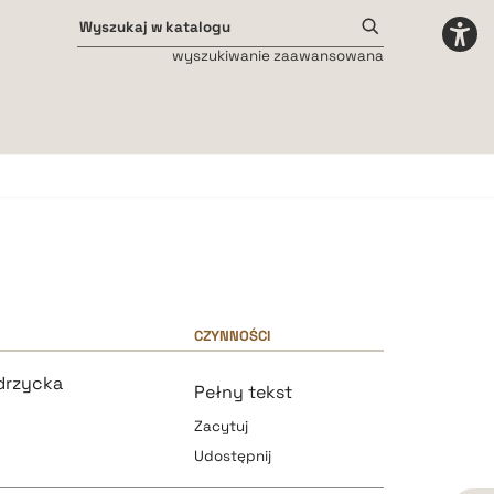
wyszukiwanie zaawansowana
Odstępy międzyliterowe
małe
średnie
duże
CZYNNOŚCI
drzycka
Pełny tekst
y
Zacytuj
Udostępnij