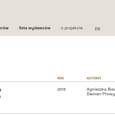
torów
lista wydawców
o projekcie
Interlinia
mała
średnia
duża
ROK
AUTORZY
u
Agnieszka Bie
2013
Damian Płow
y