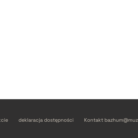
kcie
deklaracja dostępności
Kontakt
bazhum@muzh