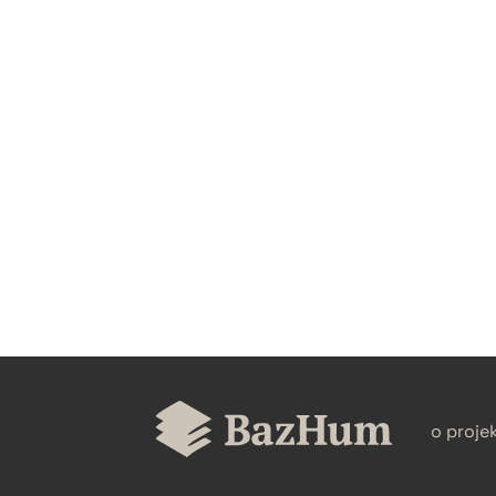
CZYSTY TEKST
BIBTEX
o proje