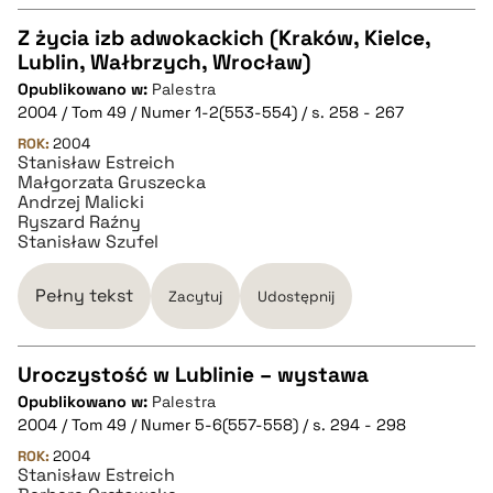
Z życia izb adwokackich (Kraków, Kielce,
Lublin, Wałbrzych, Wrocław)
CZYSTY TEKST
Opublikowano w:
Palestra
2004 / Tom 49 / Numer 1-2(553-554) / s. 258 - 267
pobierz cytat
ROK:
2004
Stanisław Estreich
Małgorzata Gruszecka
Andrzej Malicki
BIBTEX
Ryszard Raźny
Stanisław Szufel
pobierz cytat
Pełny tekst
Zacytuj
Udostępnij
Uroczystość w Lublinie – wystawa
Opublikowano w:
Palestra
CZYSTY TEKST
2004 / Tom 49 / Numer 5-6(557-558) / s. 294 - 298
ROK:
2004
Stanisław Estreich
pobierz cytat