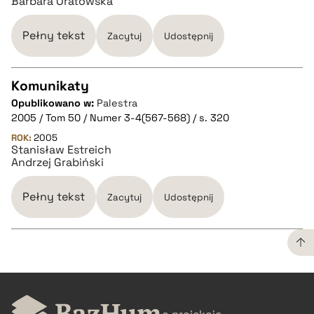
Barbara Oratowska
BIBTEX
Pełny tekst
Zacytuj
Udostępnij
pobierz cytat
Komunikaty
Opublikowano w:
Palestra
CZYSTY TEKST
2005 / Tom 50 / Numer 3-4(567-568) / s. 320
ROK:
2005
Stanisław Estreich
pobierz cytat
Andrzej Grabiński
BIBTEX
Pełny tekst
Zacytuj
Udostępnij
pobierz cytat
CZYSTY TEKST