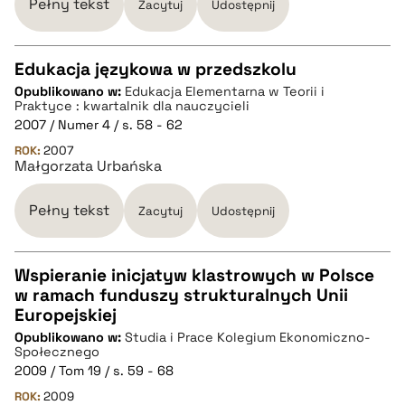
Pełny tekst
Zacytuj
Udostępnij
Edukacja językowa w przedszkolu
Opublikowano w:
Edukacja Elementarna w Teorii i
CZYSTY TEKST
Praktyce : kwartalnik dla nauczycieli
2007 / Numer 4 / s. 58 - 62
ROK:
2007
pobierz cytat
Małgorzata Urbańska
Pełny tekst
BIBTEX
Zacytuj
Udostępnij
pobierz cytat
Wspieranie inicjatyw klastrowych w Polsce
w ramach funduszy strukturalnych Unii
CZYSTY TEKST
Europejskiej
Opublikowano w:
Studia i Prace Kolegium Ekonomiczno-
Społecznego
pobierz cytat
2009 / Tom 19 / s. 59 - 68
ROK:
2009