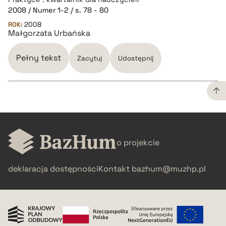
2008 / Numer 1-2 / s. 78 - 80
pobierz cytat
ROK:
2008
Małgorzata Urbańska
BIBTEX
Pełny tekst
Zacytuj
Udostępnij
pobierz cytat
CZYSTY TEKST
o projekcie
pobierz cytat
deklaracja dostępności
Kontakt
bazhum@muzhp.pl
BIBTEX
pobierz cytat