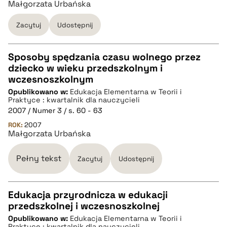
Małgorzata Urbańska
BIBTEX
Zacytuj
Udostępnij
pobierz cytat
Sposoby spędzania czasu wolnego przez
dziecko w wieku przedszkolnym i
CZYSTY TEKST
wczesnoszkolnym
Opublikowano w:
Edukacja Elementarna w Teorii i
Praktyce : kwartalnik dla nauczycieli
pobierz cytat
2007 / Numer 3 / s. 60 - 63
ROK:
2007
Małgorzata Urbańska
BIBTEX
Pełny tekst
Zacytuj
Udostępnij
pobierz cytat
Edukacja przyrodnicza w edukacji
przedszkolnej i wczesnoszkolnej
CZYSTY TEKST
Opublikowano w:
Edukacja Elementarna w Teorii i
Praktyce : kwartalnik dla nauczycieli