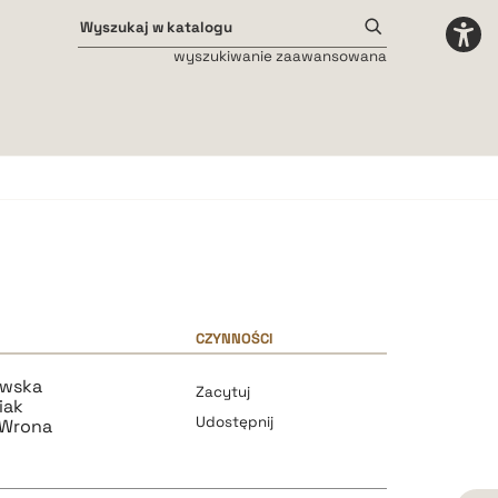
wyszukiwanie zaawansowana
Odstępy międzyliterowe
małe
średnie
duże
CZYNNOŚCI
ewska
Zacytuj
iak
Udostępnij
-Wrona