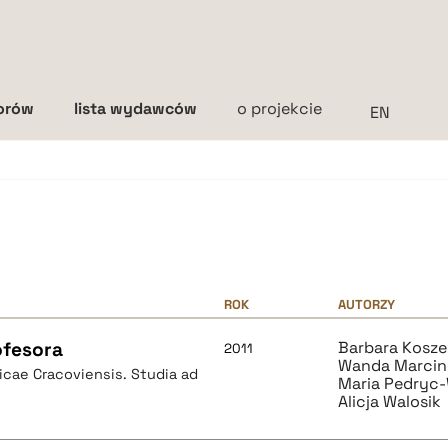
torów
lista wydawców
o projekcie
Interlinia
mała
średnia
duża
ROK
AUTORZY
ofesora
Barbara Kosz
2011
Wanda Marcin
icae Cracoviensis. Studia ad
Maria Pedryc
Alicja Walosik