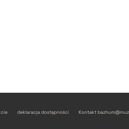
kcie
deklaracja dostępności
Kontakt
bazhum@muzh