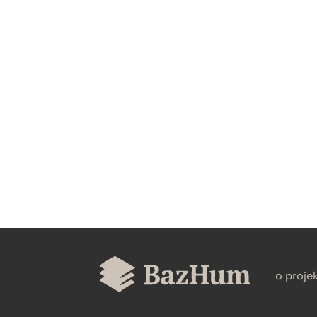
CZYSTY TEKST
BIBTEX
o proje