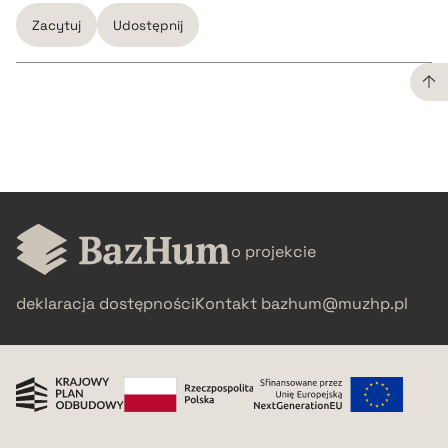
Zacytuj
Udostępnij
CZYSTY TEKST
pobierz cytat
BIBTEX
o projekcie
deklaracja dostępności
Kontakt
bazhum@muzhp.pl
pobierz cytat