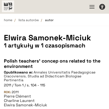
home
lista autorów
autor
Elwira Samonek-Miciuk
1 artykuły w 1 czasopismach
Polish teachers’ concep ons related to the
environment
Opublikowano w:
Annales Universitatis Paedagogicae
Cracoviensis. Studia ad Didacticam Biologiae
Pertinentia
2011 / Tom 1 / s. 104 - 115
ROK:
2011
Pierre Clément
Charline Laurent
Elwira Samonek-Miciuk