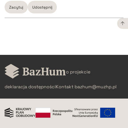
Zacytuj
Udostępnij
CZYSTY TEKST
pobierz cytat
BIBTEX
o projekcie
deklaracja dostępności
Kontakt
bazhum@muzhp.pl
pobierz cytat