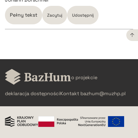
Pełny tekst
Zacytuj
Udostępnij
CZYSTY TEKST
pobierz cytat
o projekcie
BIBTEX
deklaracja dostępności
Kontakt
bazhum@muzhp.pl
pobierz cytat